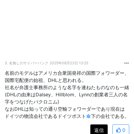
5.
名無しのサイバーパンク
2025年08月23日 13:25
名前のモデルはアメリカ合衆国発祥の国際フォワーダー、
国際宅配便の始祖、DHLと思われる。
社名が弁護士事務所のような名字を連ねたものなのも一緒
(DHLの由来はDalsey、Hillblom、Lynnの創業者三人の名
字をつなげたバクロニム)
なおDHLは知っての通り空輸フォワーダーであり現在は
ドイツの物流会社であるドイツポスト
傘
下の会社である。
返信
0