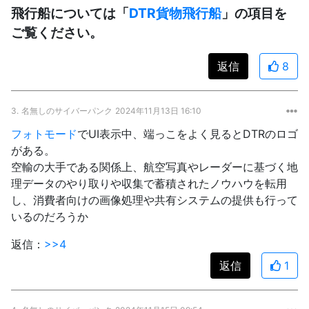
飛行船については「
DTR貨物飛行船
」の項目を
ご覧ください。
返信
8
3.
名無しのサイバーパンク
2024年11月13日 16:10
フォトモード
でUI表示中、端っこをよく見るとDTRのロゴ
がある。
空輸の大手である関係上、航空写真やレーダーに基づく地
理データのやり取りや収集で蓄積されたノウハウを転用
し、消費者向けの画像処理や共有システムの提供も行って
いるのだろうか
返信：
>>4
返信
1