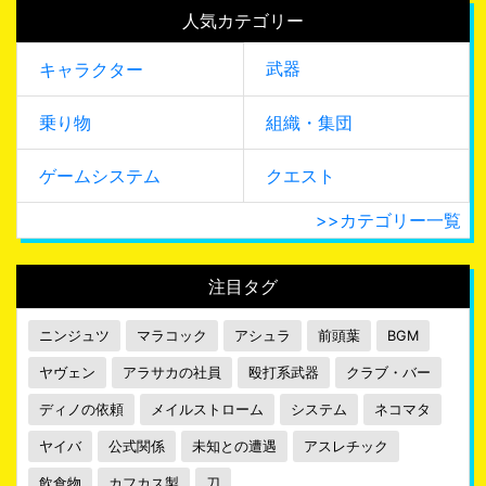
人気カテゴリー
武器
キャラクター
乗り物
組織・集団
ゲームシステム
クエスト
>>カテゴリー一覧
注目タグ
ニンジュツ
マラコック
アシュラ
前頭葉
BGM
ヤヴェン
アラサカの社員
殴打系武器
クラブ・バー
ディノの依頼
メイルストローム
システム
ネコマタ
ヤイバ
公式関係
未知との遭遇
アスレチック
飲食物
カフカス製
刀