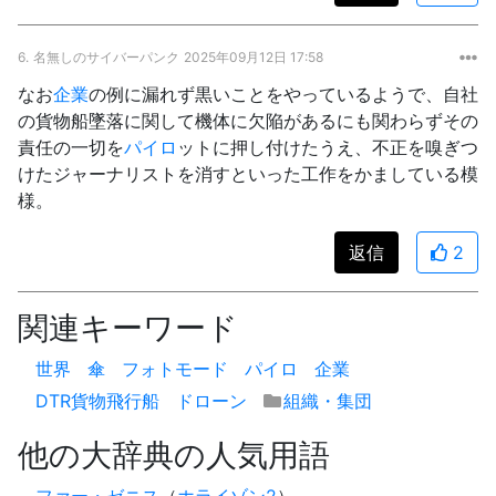
6.
名無しのサイバーパンク
2025年09月12日 17:58
なお
企業
の例に漏れず黒いことをやっているようで、自社
の貨物船墜落に関して機体に欠陥があるにも関わらずその
責任の一切を
パイロ
ットに押し付けたうえ、不正を嗅ぎつ
けたジャーナリストを消すといった工作をかましている模
様。
返信
2
関連キーワード
世界
傘
フォトモード
パイロ
企業
DTR貨物飛行船
ドローン
組織・集団
他の大辞典の人気用語
ファー・ゼニス
（
ホライゾン2
）