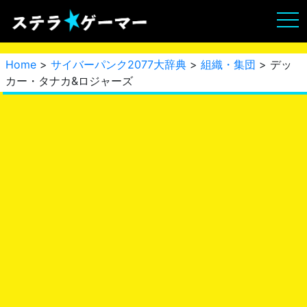
Home
>
サイバーパンク2077大辞典
>
組織・集団
> デッ
カー・タナカ&ロジャーズ