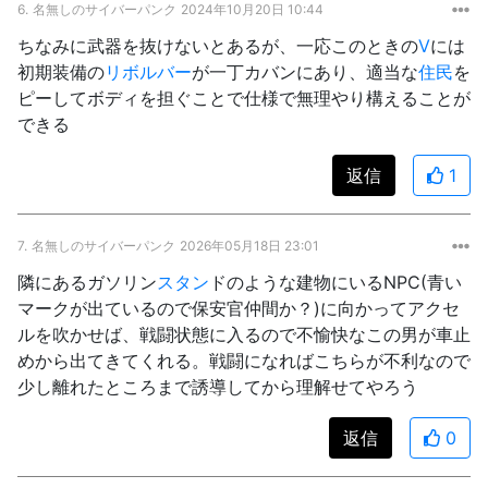
6.
名無しのサイバーパンク
2024年10月20日 10:44
ちなみに武器を抜けないとあるが、一応このときの
V
には
初期装備の
リボルバー
が一丁カバンにあり、適当な
住民
を
ピーしてボディを担ぐことで仕様で無理やり構えることが
できる
返信
1
7.
名無しのサイバーパンク
2026年05月18日 23:01
隣にあるガソリン
スタン
ドのような建物にいるNPC(青い
マークが出ているので保安官仲間か？)に向かってアクセ
ルを吹かせば、戦闘状態に入るので不愉快なこの男が車止
めから出てきてくれる。戦闘になればこちらが不利なので
少し離れたところまで誘導してから理解せてやろう
返信
0