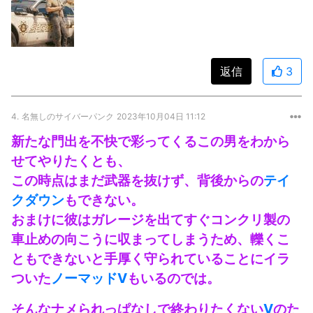
返信
3
4.
名無しのサイバーパンク
2023年10月04日 11:12
新たな門出を不快で彩ってくるこの男をわから
せてやりたくとも、
この時点はまだ武器を抜けず、背後からの
テイ
クダウン
もできない。
おまけに彼はガレージを出てすぐコンクリ製の
車止めの向こうに収まってしまうため、轢くこ
ともできないと手厚く守られていることにイラ
ついた
ノーマッド
V
もいるのでは。
そんなナメられっぱなしで終わりたくない
V
のた