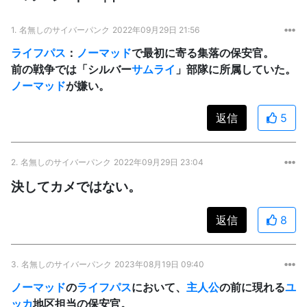
1.
名無しのサイバーパンク
2022年09月29日 21:56
ライフパス
：
ノーマッド
で最初に寄る集落の保安官。
前の戦争では「シルバー
サムライ
」部隊に所属していた。
ノーマッド
が嫌い。
返信
5
2.
名無しのサイバーパンク
2022年09月29日 23:04
決してカメではない。
返信
8
3.
名無しのサイバーパンク
2023年08月19日 09:40
ノーマッド
の
ライフパス
において、
主人公
の前に現れる
ユ
ッカ
地区担当の保安官。