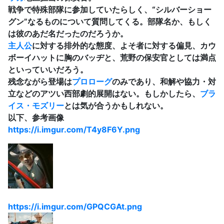
戦争で特殊部隊に参加していたらしく、“シルバーショー
グン”なるものについて質問してくる。部隊名か、もしく
は彼のあだ名だったのだろうか。
主人公
に対する排外的な態度、よそ者に対する偏見、カウ
ボーイハットに胸のバッヂと、荒野の保安官としては満点
といっていいだろう。
残念ながら登場は
プロローグ
のみであり、和解や協力・対
立などのアツい西部劇的展開はない。もしかしたら、
ブラ
イス・モズリー
とは気が合うかもしれない。
以下、参考画像
https://i.imgur.com/T4y8F6Y.png
https://i.imgur.com/GPQCGAt.png