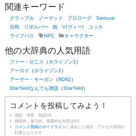
関連キーワード
グラップル
ノーマッド
プロローグ
Samurai
住民
リボルバー
銃
V(ヴィー)
ユッカ
ライフパス
NPC
キャラクター
他の大辞典の人気用語
ファー・ゼニス
（
ホライゾン2
）
アーロイ
（
ホライゾン2
）
アーサー・モーガン
（
RDR2
）
Starfieldなんでも雑談
（
Starfield
）
コメントを投稿してみよう！
感想、考察、雑談OK
挑発的、暴力的、侮蔑的な内容はNG
コメント投稿のガイドライン
に違反した場合、アクセス規制の
対象となります