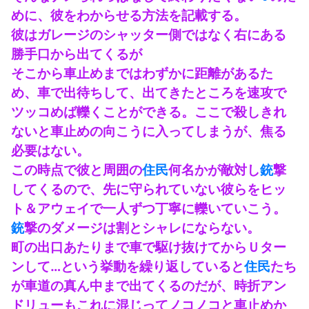
めに、彼をわからせる方法を記載する。
彼はガレージのシャッター側ではなく右にある
勝手口から出てくるが
そこから車止めまではわずかに距離があるた
め、車で出待ちして、出てきたところを速攻で
ツッコめば轢くことができる。ここで殺しきれ
ないと車止めの向こうに入ってしまうが、焦る
必要はない。
この時点で彼と周囲の
住民
何名かが敵対し
銃
撃
してくるので、先に守られていない彼らをヒッ
ト＆アウェイで一人ずつ丁寧に轢いていこう。
銃
撃のダメージは割とシャレにならない。
町の出口あたりまで車で駆け抜けてからＵター
ンして…という挙動を繰り返していると
住民
たち
が車道の真ん中まで出てくるのだが、時折アン
ドリューもこれに混じってノコノコと車止めか