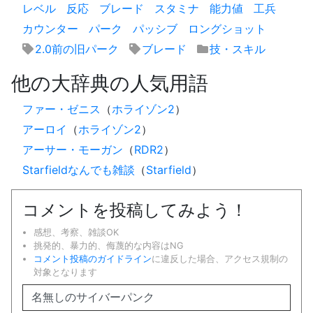
レベル
反応
ブレード
スタミナ
能力値
工兵
カウンター
パーク
パッシブ
ロングショット
2.0前の旧パーク
ブレード
技・スキル
他の大辞典の人気用語
ファー・ゼニス
（
ホライゾン2
）
アーロイ
（
ホライゾン2
）
アーサー・モーガン
（
RDR2
）
Starfieldなんでも雑談
（
Starfield
）
コメントを投稿してみよう！
感想、考察、雑談OK
挑発的、暴力的、侮蔑的な内容はNG
コメント投稿のガイドライン
に違反した場合、アクセス規制の
対象となります