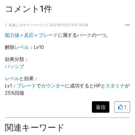
コメント1件
1.
名無しのサイバーパンク
2021年03月14日 18:38
能力値
＞
反応
＞
ブレード
に属する
パーク
の一つ。
解除
レベル
：Lv10
効果分類：
パッシブ
レベル
と効果：
Lv1：
ブレード
で
カウンター
に成功するとHPと
スタミナ
が
25%回復
返信
1
関連キーワード