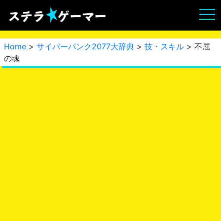
Home
>
サイバーパンク2077大辞典
>
技・スキル
> 不屈
の魂