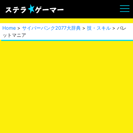
Home
>
サイバーパンク2077大辞典
>
技・スキル
> バレ
ットマニア