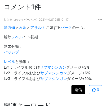
コメント1件
1.
名無しのサイバーパンク
2021年02月28日 01:17
能力値
＞
反応
＞
アサルト
に属する
パーク
の一つ。
解除
レベル
：Lv初期
効果分類：
パッシブ
レベル
と効果：
Lv1：ライフルおよび
サブマシンガン
ダメージ+3%
Lv2：ライフルおよび
サブマシンガン
ダメージ+6%
Lv3：ライフルおよび
サブマシンガン
ダメージ+10%
返信
0
関連キーワード