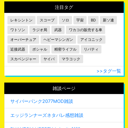
注目タグ
レキシントン
スコープ
ソロ
宇宙
BD
新ソ連
ワトソン
ラジオ局
武器
ワカコの販売する車
オーバーチュア
ヘビーマシンガン
アイコニック
近接武器
ポシャル
精密ライフル
リバティ
スカベンジャー
ヤイバ
マラコック
>>タグ一覧
雑談ページ
サイバーパンク2077MOD雑談
エッジランナーズネタバレ感想雑談