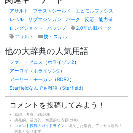
アサルト
ブラストシールド
エピモルフォシス
レベル
サブマシンガン
パーク
反応
能力値
ロングショット
パッシブ
2.0前の旧パーク
アサルト
技・スキル
他の大辞典の人気用語
ファー・ゼニス
（
ホライゾン2
）
アーロイ
（
ホライゾン2
）
アーサー・モーガン
（
RDR2
）
Starfieldなんでも雑談
（
Starfield
）
コメントを投稿してみよう！
感想、考察、雑談OK
挑発的、暴力的、侮蔑的な内容はNG
コメント投稿のガイドライン
に違反した場合、アクセス規制の
対象となります