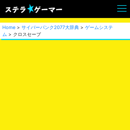
Home
>
サイバーパンク2077大辞典
>
ゲームシステ
ム
> クロスセーブ