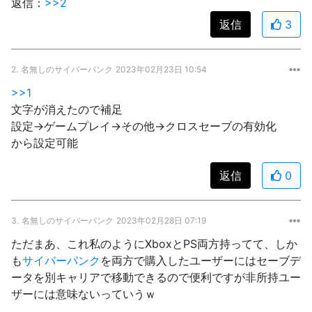
返信：
>>2
返信
3
2.
名無しのサイバーパンク
2023年02月23日 10:54
>>1
文字が消えたので補足
設定→ゲームプレイ→その他→クロスセーブの有効化
から設定可能
返信
0
3.
名無しのサイバーパンク
2023年02月28日 07:19
ただまあ、これ私のようにXboxとPS両方持ってて、しか
も
サイバーパンク
を両方で購入したユーザーにはセーブデ
ータを別キャリアで移動できるので便利ですが非所持ユー
ザーには意味ないっていうｗ