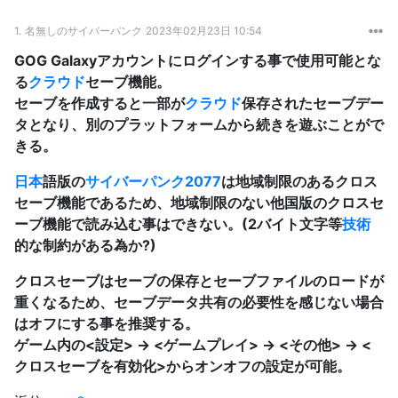
1.
名無しのサイバーパンク
2023年02月23日 10:54
GOG Galaxyアカウントにログインする事で使用可能とな
る
クラウド
セーブ機能。
セーブを作成すると一部が
クラウド
保存されたセーブデー
タとなり、別のプラットフォームから続きを遊ぶことがで
きる。
日本
語版の
サイバーパンク2077
は地域制限のあるクロス
セーブ機能であるため、地域制限のない他国版のクロスセ
ーブ機能で読み込む事はできない。(2バイト文字等
技術
的な制約がある為か?)
クロスセーブはセーブの保存とセーブファイルのロードが
重くなるため、セーブデータ共有の必要性を感じない場合
はオフにする事を推奨する。
ゲーム内の<設定> → <ゲームプレイ> → <その他> → <
クロスセーブを有効化>からオンオフの設定が可能。