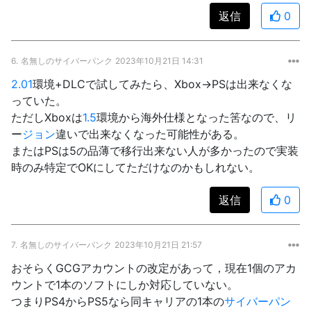
返信
0
6.
名無しのサイバーパンク
2023年10月21日 14:31
2.01
環境+DLCで試してみたら、Xbox→PSは出来なくな
っていた。
ただしXboxは
1.5
環境から海外仕様となった筈なので、リ
ー
ジョン
違いで出来なくなった可能性がある。
またはPSは5の品薄で移行出来ない人が多かったので実装
時のみ特定でOKにしてただけなのかもしれない。
返信
0
7.
名無しのサイバーパンク
2023年10月21日 21:57
おそらくGCGアカウントの改定があって，現在1個のアカ
ウントで1本のソフトにしか対応していない。
つまりPS4からPS5なら同キャリアの1本の
サイバーパン