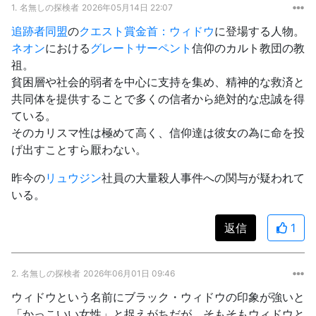
1.
名無しの探検者
2026年05月14日 22:07
追跡者同盟
の
クエスト
賞金首：ウィドウ
に登場する人物。
ネオン
における
グレートサーペント
信仰のカルト教団の教
祖。
貧困層や社会的弱者を中心に支持を集め、精神的な救済と
共同体を提供することで多くの信者から絶対的な忠誠を得
ている。
そのカリスマ性は極めて高く、信仰達は彼女の為に命を投
げ出すことすら厭わない。
昨今の
リュウジン
社員の大量殺人事件への関与が疑われて
いる。
返信
1
2.
名無しの探検者
2026年06月01日 09:46
ウィドウという名前にブラック・ウィドウの印象が強いと
「かっこいい女性」と捉えがちだが、そもそもウィドウと