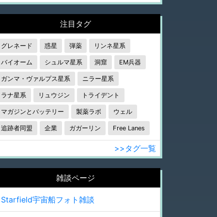
注目タグ
グレネード
惑星
弾薬
リンネ星系
バイオーム
シュルマ星系
洞窟
EM兵器
ガンマ・ヴァルプス星系
ニラー星系
ラナ星系
リュウジン
トライデント
マガジンとバッテリー
製薬ラボ
ウェル
追跡者同盟
企業
ガガーリン
Free Lanes
>>タグ一覧
雑談ページ
Starfield宇宙船フォト雑談