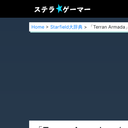
Home
>
Starfield大辞典
> 「Terran Arm