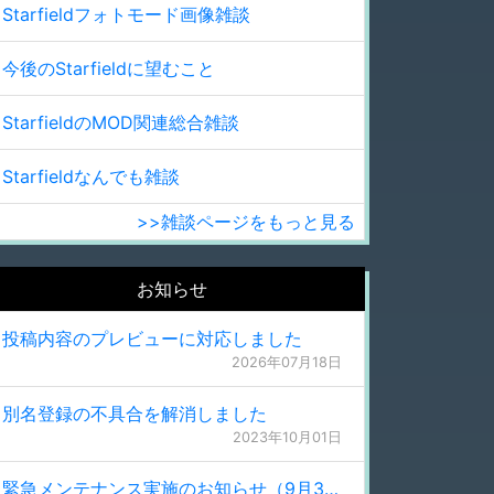
Starfieldフォトモード画像雑談
今後のStarfieldに望むこと
StarfieldのMOD関連総合雑談
Starfieldなんでも雑談
>>雑談ページをもっと見る
お知らせ
投稿内容のプレビューに対応しました
2026年07月18日
別名登録の不具合を解消しました
2023年10月01日
緊急メンテナンス実施のお知らせ（9月30日 0:15更新）