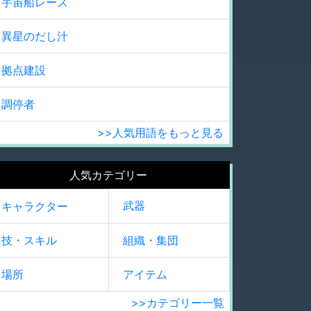
宇宙船レース
異星のだし汁
拠点建設
調停者
>>人気用語をもっと見る
人気カテゴリー
武器
キャラクター
技・スキル
組織・集団
場所
アイテム
>>カテゴリー一覧