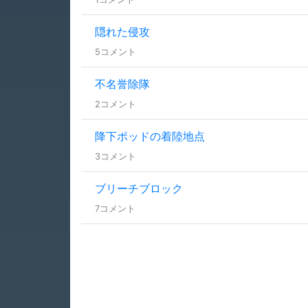
隠れた侵攻
5コメント
不名誉除隊
2コメント
降下ポッドの着陸地点
3コメント
ブリーチブロック
7コメント