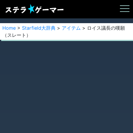
Home
>
Starfield大辞典
>
アイテム
> ロイス議長の嘆願
（スレート）