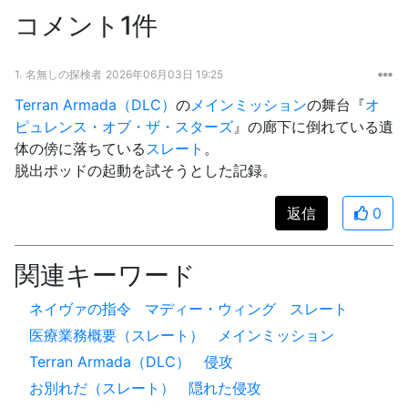
コメント1件
1.
名無しの探検者
2026年06月03日 19:25
Terran Armada（DLC）
の
メインミッション
の舞台『
オ
ピュレンス・オブ・ザ・スターズ
』の廊下に倒れている遺
体の傍に落ちている
スレート
。
脱出ポッドの起動を試そうとした記録。
返信
0
関連キーワード
ネイヴァの指令
マディー・ウィング
スレート
医療業務概要（スレート）
メインミッション
Terran Armada（DLC）
侵攻
お別れだ（スレート）
隠れた侵攻