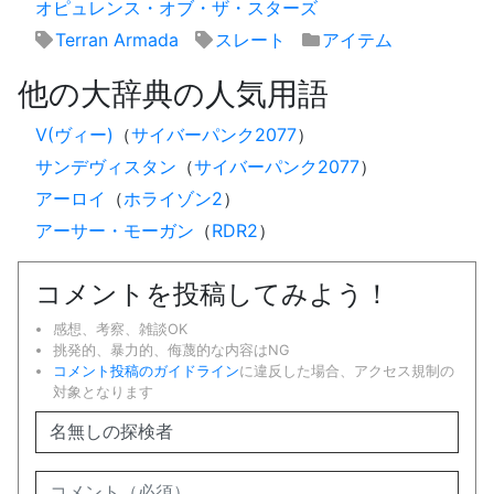
オピュレンス・オブ・ザ・スターズ
Terran Armada
スレート
アイテム
他の大辞典の人気用語
V(ヴィー)
（
サイバーパンク2077
）
サンデヴィスタン
（
サイバーパンク2077
）
アーロイ
（
ホライゾン2
）
アーサー・モーガン
（
RDR2
）
コメントを投稿してみよう！
感想、考察、雑談OK
挑発的、暴力的、侮蔑的な内容はNG
コメント投稿のガイドライン
に違反した場合、アクセス規制の
対象となります