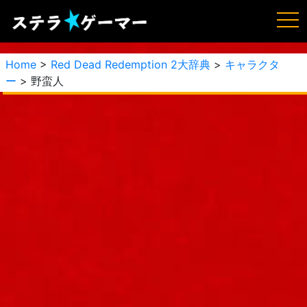
Home
>
Red Dead Redemption 2大辞典
>
キャラクタ
ー
> 野蛮人