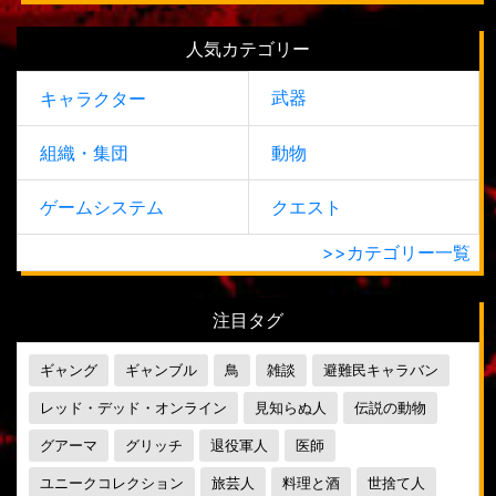
人気カテゴリー
武器
キャラクター
組織・集団
動物
ゲームシステム
クエスト
>>カテゴリー一覧
注目タグ
ギャング
ギャンブル
鳥
雑談
避難民キャラバン
レッド・デッド・オンライン
見知らぬ人
伝説の動物
グアーマ
グリッチ
退役軍人
医師
ユニークコレクション
旅芸人
料理と酒
世捨て人