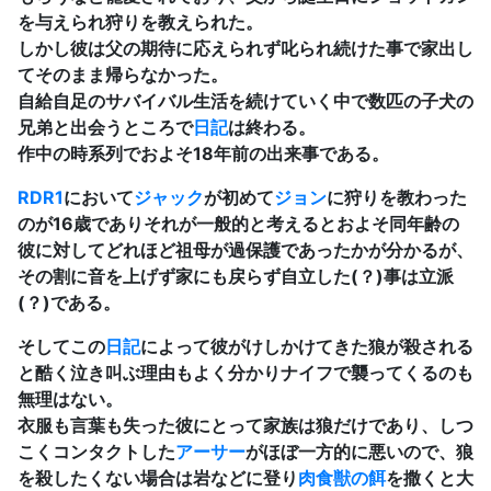
を与えられ狩りを教えられた。
しかし彼は父の期待に応えられず叱られ続けた事で家出し
てそのまま帰らなかった。
自給自足のサバイバル生活を続けていく中で数匹の子犬の
兄弟と出会うところで
日記
は終わる。
作中の時系列でおよそ18年前の出来事である。
RDR1
において
ジャック
が初めて
ジョン
に狩りを教わった
のが16歳でありそれが一般的と考えるとおよそ同年齢の
彼に対してどれほど祖母が過保護であったかが分かるが、
その割に音を上げず家にも戻らず自立した(？)事は立派
(？)である。
そしてこの
日記
によって彼がけしかけてきた狼が殺される
と酷く泣き叫ぶ理由もよく分かりナイフで襲ってくるのも
無理はない。
衣服も言葉も失った彼にとって家族は狼だけであり、しつ
こくコンタクトした
アーサー
がほぼ一方的に悪いので、狼
を殺したくない場合は岩などに登り
肉食獣の餌
を撒くと大