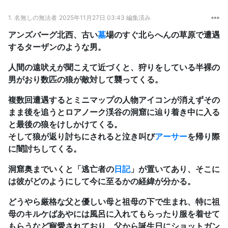
1.
名無しの無法者
2025年11月27日 03:43 編集済み
アンズバーグ北西、古い
墓
場のすぐ北らへんの草原で遭遇
するターザンのような男。
人間の遠吠えが聞こえて近づくと、狩りをしている半裸の
男がおり数匹の狼が敵対して襲ってくる。
複数回遭遇するとミニマップの人物アイコンが消えずその
まま後を追うとロアノーク渓谷の洞窟に辿り着き中に入る
と最後の狼をけしかけてくる。
そして狼が返り討ちにされると泣き叫び
アーサー
を帰り際
に闇討ちしてくる。
洞窟奥までいくと「逃亡者の
日記
」が置いてあり、そこに
は彼がどのようにして今に至るかの経緯が分かる。
どうやら厳格な父と優しい母と祖母の下で生まれ、特に祖
母のキルケばあやには風呂に入れてもらったり服を着せて
もらうなど寵愛されており、父から誕生日にショットガン