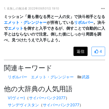
1.
名無しの無法者
2022年09月01日 19:10
ミッション「最も善なる男と一人の女」で決斗相手となる
エメット・グレンジャー
が所有している
リボルバー
。決斗
で
エメット
を倒すと入手できるが、倒すことで自動的に入
手とはならないので注意。倒した後にしっかり周囲を調
べ、見つけたうえで入手しよう。
返信
4
関連キーワード
リボルバー
エメット・グレンジャー
武器
他の大辞典の人気用語
V(ヴィー)
（
サイバーパンク2077
）
サンデヴィスタン
（
サイバーパンク2077
）