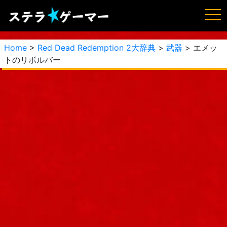
Home
>
Red Dead Redemption 2大辞典
>
武器
> エメッ
トのリボルバー