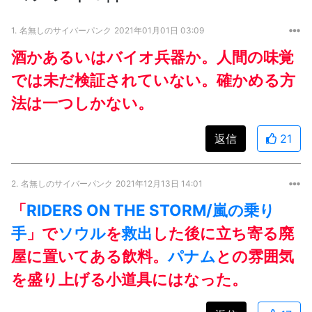
1.
名無しのサイバーパンク
2021年01月01日 03:09
酒かあるいはバイオ兵器か。人間の味覚
では未だ検証されていない。確かめる方
法は一つしかない。
返信
21
2.
名無しのサイバーパンク
2021年12月13日 14:01
「
RIDERS ON THE STORM/嵐の乗り
手
」で
ソウル
を
救出
した後に立ち寄る廃
屋に置いてある飲料。
パナム
との雰囲気
を盛り上げる小道具にはなった。