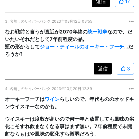
返信
17
3.
名無しのサイバーパンク
2023年08月12日 03:55
なお戦前と言うが直近が2070年終の
統一戦争
なので、だ
いたいそれだとして7年前程度の品。
瓶の形からして
ジョー・ティールのオーキー・フーチ
…だ
ろうか?
返信
3
4.
名無しのサイバーパンク
2023年10月20日 12:39
オーキーフーチは
ワイン
らしいので、年代もののオッドキ
ンウイスキーなのかも。
ウイスキーは度数が高いので何十年と放置しても風味の劣
化こそすれ飲まなくなる事はまず無い。7年前程度で未開
封ならもはや風味の変化すら微弱だろう。