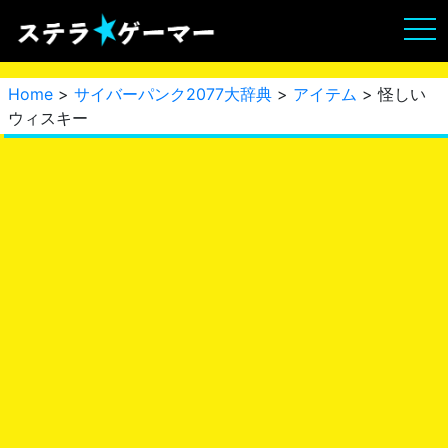
Home
>
サイバーパンク2077大辞典
>
アイテム
> 怪しい
ウィスキー