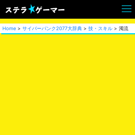
Home
>
サイバーパンク2077大辞典
>
技・スキル
> 濁流