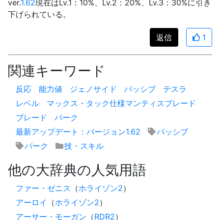
ver.
1.62
現在はLv.1：10%、Lv.2：20%、Lv.3：30%に引き
下げられている。
返信
1
関連キーワード
反応
能力値
ジェノサイド
パッシブ
テスラ
レベル
マックス・タック仕様マンティスブレード
ブレード
パーク
最新アップデート：バージョン1.62
パッシブ
パーク
技・スキル
他の大辞典の人気用語
ファー・ゼニス
（
ホライゾン2
）
アーロイ
（
ホライゾン2
）
アーサー・モーガン
（
RDR2
）