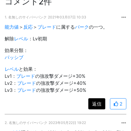
コメント2件
1.
名無しのサイバーパンク
2021年03月07日 10:33
能力値
＞
反応
＞
ブレード
に属する
パーク
の一つ。
解除
レベル
：Lv初期
効果分類：
パッシブ
レベル
と効果：
Lv1：
ブレード
の強攻撃ダメージ+30%
Lv2：
ブレード
の強攻撃ダメージ+40%
Lv3：
ブレード
の強攻撃ダメージ+50%
返信
2
2.
名無しのサイバーパンク
2023年05月22日 19:22