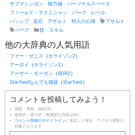
サブマシンガン
能力値
パーソナルスペース
フィールド・テクニシャン
パーク
レベル
パッシブ
反応
アサルト
狩人の心得
アサルト
パーク
技・スキル
他の大辞典の人気用語
ファー・ゼニス
（
ホライゾン2
）
アーロイ
（
ホライゾン2
）
アーサー・モーガン
（
RDR2
）
Starfieldなんでも雑談
（
Starfield
）
コメントを投稿してみよう！
感想、考察、雑談OK
挑発的、暴力的、侮蔑的な内容はNG
コメント投稿のガイドライン
に違反した場合、アクセス規制の
対象となります