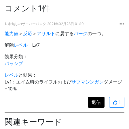
コメント1件
1.
名無しのサイバーパンク
2021年02月28日 01:19
能力値
＞
反応
＞
アサルト
に属する
パーク
の一つ。
解除
レベル
：Lv7
効果分類：
パッシブ
レベル
と効果：
Lv1：エイム時のライフルおよび
サブマシンガン
ダメージ
+10％
返信
1
関連キーワード