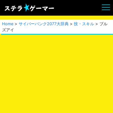
Home
>
サイバーパンク2077大辞典
>
技・スキル
> ブル
ズアイ