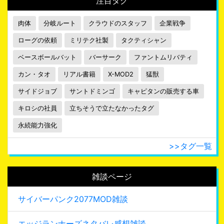
注目タグ
肉体
分岐ルート
クラウドのスタッフ
企業戦争
ローグの依頼
ミリテク社製
タクティシャン
ベースボールバット
バーサーク
ファントムリバティ
カン・タオ
リアル書籍
X-MOD2
猛獣
サイドジョブ
サントドミンゴ
キャピタンの販売する車
キロシの社員
立ちそうで立たなかったタグ
永続能力強化
>>タグ一覧
雑談ページ
サイバーパンク2077MOD雑談
エッジランナーズネタバレ感想雑談