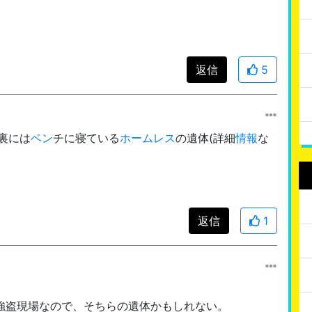
返信
5
裏には
ベン
チに寝ている
ホームレス
の遺体(詳細
情報
な
返信
1
強盗現場なので、そちらの遺体かもしれない。