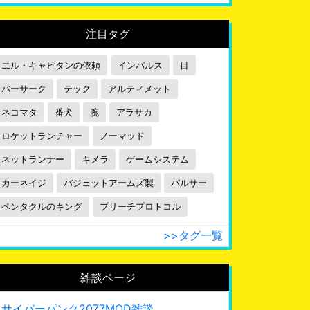
注目タグ
エル・キャピタンの依頼
インパルス
目
バーサーク
テック
アルティメット
ネコマタ
番犬
腕
アラサカ
ロケットランチャー
ノーマッド
ネットランナー
キメラ
ゲームシステム
カーネイジ
バジェットアームズ製
パルサー
ペンタクルのキング
ブリーチプロトコル
>>タグ一覧
雑談ページ
サイバーパンク2077MOD雑談