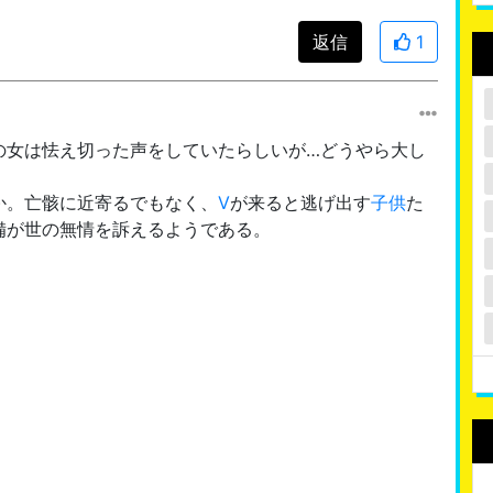
返信
1
の女は怯え切った声をしていたらしいが…どうやら大し
か。亡骸に近寄るでもなく、
V
が来ると逃げ出す
子供
た
備が世の無情を訴えるようである。