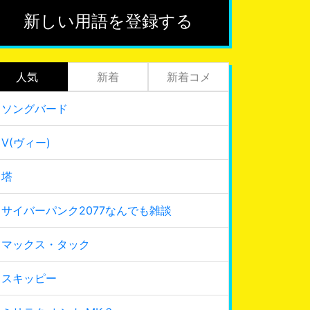
新しい用語を登録する
人気
新着
新着コメ
ソングバード
V(ヴィー)
塔
サイバーパンク2077なんでも雑談
マックス・タック
スキッピー