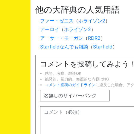
他の大辞典の人気用語
ファー・ゼニス
（
ホライゾン2
）
アーロイ
（
ホライゾン2
）
アーサー・モーガン
（
RDR2
）
Starfieldなんでも雑談
（
Starfield
）
コメントを投稿してみよう
感想、考察、雑談OK
挑発的、暴力的、侮蔑的な内容はNG
コメント投稿のガイドライン
に違反した場合、ア