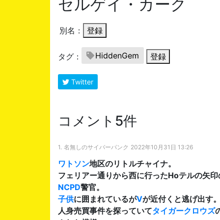
セルゲイ・カーク
別名：
登録
HiddenGem
タグ：
登録
Twitter
コメント5件
1.
名無しのサイバーパンク
2022年10月31日 13:26
ワトソン
地区のリトルチャイナ。
フェリアー通りから西に行ったHoテルの矢印
NCPD
警官。
子供
に囲まれているが
V
が近付くと逃げ出す
人身売買事件を探っていて
タイガークロウズ