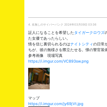
4.
名無しのサイバーパンク
2024年03月09日 03:36
証人になることを希望した
タイガークロウズ
た女優であったらしい。
情を信じ裏切られるのは
ナイトシティ
の日常
ちが、彼の無様さを際立たせる。懐の警官装
参考画像 現場写真
https://i.imgur.com/VC893sw.png
マップ
https://i.imgur.com/jy69jVt.jpg