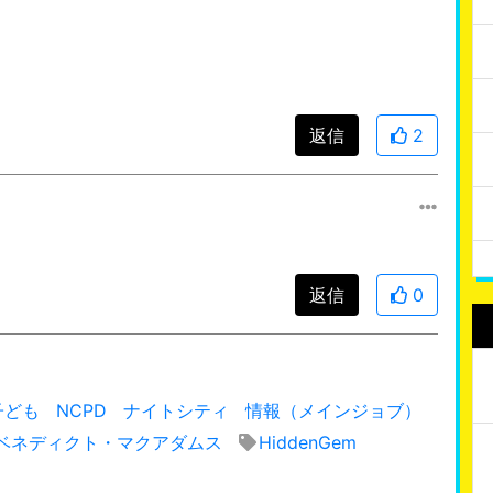
返信
2
返信
0
子ども
NCPD
ナイトシティ
情報（メインジョブ）
ベネディクト・マクアダムス
HiddenGem