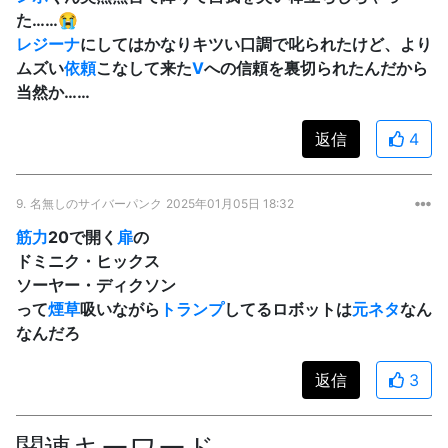
た……😭
レジーナ
にしてはかなりキツい口調で叱られたけど、より
ムズい
依頼
こなして来た
V
への信頼を裏切られたんだから
当然か……
返信
4
9.
名無しのサイバーパンク
2025年01月05日 18:32
筋力
20で開く
扉
の
ドミニク・ヒックス
ソーヤー・ディクソン
って
煙草
吸いながら
トランプ
してるロボットは
元ネタ
なん
なんだろ
返信
3
関連キーワード