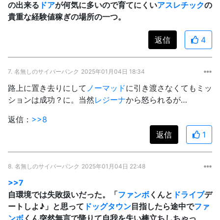
の出来る
ドア
が何気に多いので育てにくい
アスレチック
の
貴重な経験値稼ぎの場所の一つ。
返信
4
7.
名無しのサイバーパンク
2025年01月04日 18:34
路上に置き去りにして
ノーマッド
に引き渡さなくてもミッ
ションは成功？に。当然
レジーナ
から怒られるが…
返信：
>>8
返信
1
8.
名無しのサイバーパンク
2025年01月04日 22:48
>>7
自環境では失敗扱いだった。「
ファンボ
くんと
ドライブ
デ
ートしよ♪」と思って
ドッグタウン
目指したら途中で
ファ
ンボ
くん突然無言で降りて自我を失い棒立ちしちゃっ