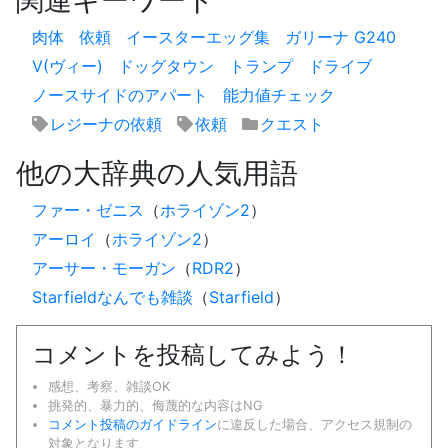
肉体
依頼
イースターエッグ集
ガリーナ G240
V(ヴィー)
ドッグタウン
トランプ
ドライブ
ノースサイドのアパート
能力値チェック
レジーナの依頼
依頼
クエスト
他の大辞典の人気用語
ファー・ゼニス
（
ホライゾン2
）
アーロイ
（
ホライゾン2
）
アーサー・モーガン
（
RDR2
）
Starfieldなんでも雑談
（
Starfield
）
コメントを投稿してみよう！
感想、考察、雑談OK
挑発的、暴力的、侮蔑的な内容はNG
コメント投稿のガイドライン
に違反した場合、アクセス規制の
対象となります