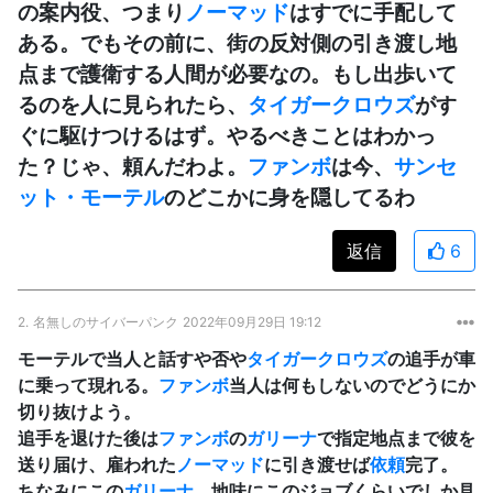
の案内役、つまり
ノーマッド
はすでに手配して
ある。でもその前に、街の反対側の引き渡し地
点まで護衛する人間が必要なの。もし出歩いて
るのを人に見られたら、
タイガークロウズ
がす
ぐに駆けつけるはず。やるべきことはわかっ
た？じゃ、頼んだわよ。
ファンボ
は今、
サンセ
ット・モーテル
のどこかに身を隠してるわ
返信
6
2.
名無しのサイバーパンク
2022年09月29日 19:12
モーテルで当人と話すや否や
タイガークロウズ
の追手が車
に乗って現れる。
ファンボ
当人は何もしないのでどうにか
切り抜けよう。
追手を退けた後は
ファンボ
の
ガリーナ
で指定地点まで彼を
送り届け、雇われた
ノーマッド
に引き渡せば
依頼
完了。
ちなみにこの
ガリーナ
、地味にこのジョブくらいでしか見