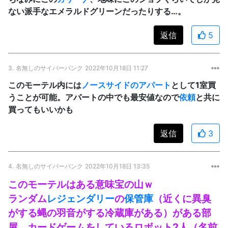
ない派手なエメラルドグリーンだったりする…。
返信
5
3.
名無しのサイバーパンク
2022年10月18日 11:27
このモーテル内には
ノースサイドのアパート
として1室買
うことが可能。アパートの中でも最安値なので
依頼
と共に
買ってもいいかも
返信
3
4.
名無しのサイバーパンク
2022年10月18日 13:35
このモーテルはある意味宝の山ｗ
ランダム
レジェンダリー
の
保管庫
（近くに異臭
がする蝿の羽音がする冷蔵庫がある）がある部
屋、カードゲームをしているロボット2人（名前