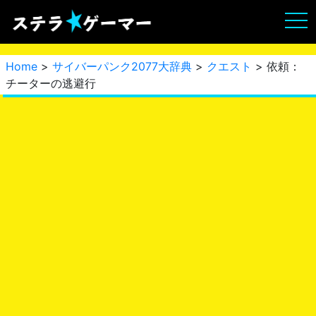
Home
>
サイバーパンク2077大辞典
>
クエスト
> 依頼：
チーターの逃避行