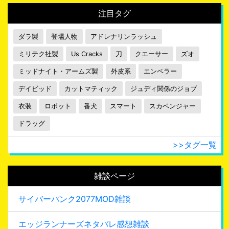
注目タグ
ダラ製
登場人物
アドレナリンラッシュ
ミリテク社製
Us Cracks
刀
クエーサー
ズオ
ミッドナイト・アームズ製
外皮系
エンペラー
デイビッド
カットマティック
ジュディ関係のジョブ
衣装
ロボット
番犬
スマート
スカベンジャー
ドラッグ
>>タグ一覧
雑談ページ
サイバーパンク2077MOD雑談
エッジランナーズネタバレ感想雑談