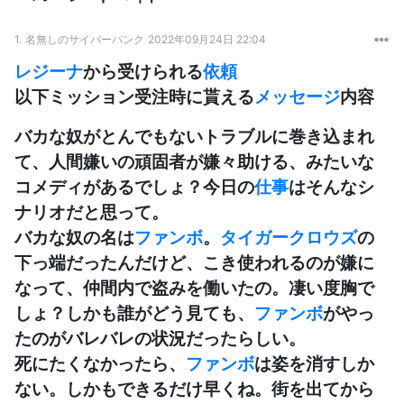
1.
名無しのサイバーパンク
2022年09月24日 22:04
レジーナ
から受けられる
依頼
以下ミッション受注時に貰える
メッセージ
内容
バカな奴がとんでもないトラブルに巻き込まれ
て、人間嫌いの頑固者が嫌々助ける、みたいな
コメディがあるでしょ？今日の
仕事
はそんなシ
ナリオだと思って。
バカな奴の名は
ファンボ
。
タイガークロウズ
の
下っ端だったんだけど、こき使われるのが嫌に
なって、仲間内で盗みを働いたの。凄い度胸で
しょ？しかも誰がどう見ても、
ファンボ
がやっ
たのがバレバレの状況だったらしい。
死にたくなかったら、
ファンボ
は姿を消すしか
ない。しかもできるだけ早くね。街を出てから