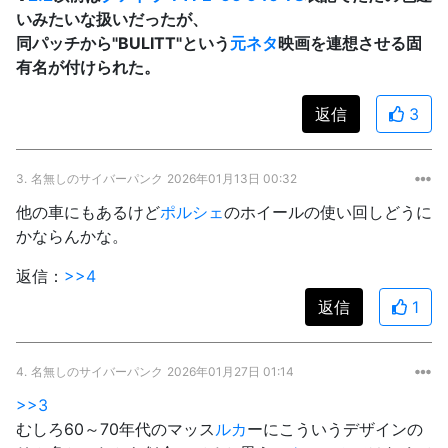
いみたいな扱いだったが、
同パッチから"BULITT"という
元ネタ
映画を連想させる固
有名が付けられた。
返信
3
3.
名無しのサイバーパンク
2026年01月13日 00:32
他の車にもあるけど
ポルシェ
のホイールの使い回しどうに
かならんかな。
返信：
>>4
返信
1
4.
名無しのサイバーパンク
2026年01月27日 01:14
>>3
むしろ60～70年代のマッス
ルカ
ーにこういうデザインの