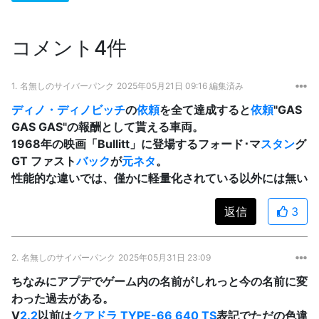
コメント4件
1.
名無しのサイバーパンク
2025年05月21日 09:16 編集済み
ディノ・ディノビッチ
の
依頼
を全て達成すると
依頼
"GAS
GAS GAS"の報酬として貰える車両。
1968年の映画「Bullitt」に登場するフォード･マ
スタン
グ
GT ファスト
バック
が
元ネタ
。
性能的な違いでは、僅かに軽量化されている以外には無い
返信
3
2.
名無しのサイバーパンク
2025年05月31日 23:09
ちなみにアプデでゲーム内の名前がしれっと今の名前に変
わった過去がある。
V
2.2
以前は
クアドラ TYPE-66 640 TS
表記でただの色違