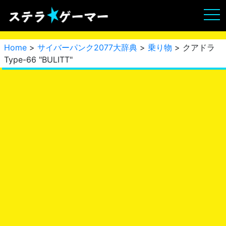
Home
>
サイバーパンク2077大辞典
>
乗り物
> クアドラ
Type-66 "BULITT"