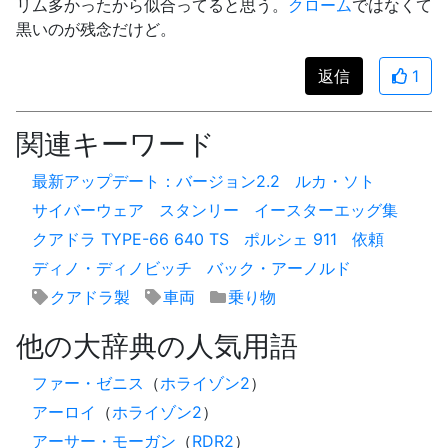
リム多かったから似合ってると思う。
クローム
ではなくて
黒いのが残念だけど。
返信
1
関連キーワード
最新アップデート：バージョン2.2
ルカ・ソト
サイバーウェア
スタンリー
イースターエッグ集
クアドラ TYPE-66 640 TS
ポルシェ 911
依頼
ディノ・ディノビッチ
バック・アーノルド
クアドラ製
車両
乗り物
他の大辞典の人気用語
ファー・ゼニス
（
ホライゾン2
）
アーロイ
（
ホライゾン2
）
アーサー・モーガン
（
RDR2
）