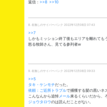
返信：
>>8
>>10
8.
名無しのサイバーパンク
2022年12月08日 07:43
>>7
しかもミッション終了後もエリアを離れても
怒る牧師さん、見てる参列者w
9.
名無しのサイバーパンク
2022年12月08日 09:33
>>5
タキ・ケンモチ
だった。
依頼：ご近所トラブル
で捕獲する髪の黒いネ
こんなんから追悼
メール
来るくらいだから、
ジョウタロウ
のは読んだことがない。