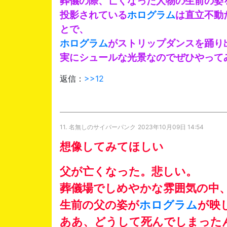
葬儀の際、亡くなった人物の生前の姿
投影されている
ホログラム
は直立不動
とで、
ホログラム
がストリップダンスを踊り
実にシュールな光景なのでぜひやって
返信：
>>12
11.
名無しのサイバーパンク
2023年10月09日 14:54
想像してみてほしい
父が亡くなった。悲しい。
葬儀場でしめやかな雰囲気の中
生前の父の姿が
ホログラム
が映
ああ、どうして死んでしまった