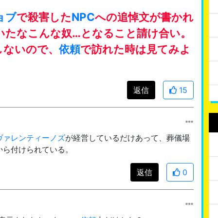
ョブ
で殺害した
NPC
への追悼文が書かれ
いたなこんな奴…となること請け合い。
しないので、
依頼
で訪れた時は見てみよ
返信
15
ヴァレンティーノズ
が経営しているだけあって、葬儀場
から付けられている。
返信
0