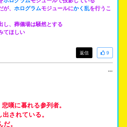
を
ホログラム
モジュールで投影している
だが、
ホログラム
モジュールに
かく乱
を行うこ
出し、葬儀場は騒然とする
みてほしい
返信
9
、悲嘆に暮れる参列者。
し出されている。
んだ。