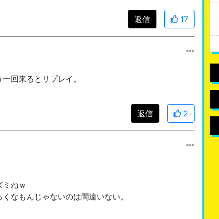
返信
17
う一回来るとリプレイ。
返信
2
ズミねｗ
ろくなもんじゃないのは間違いない。