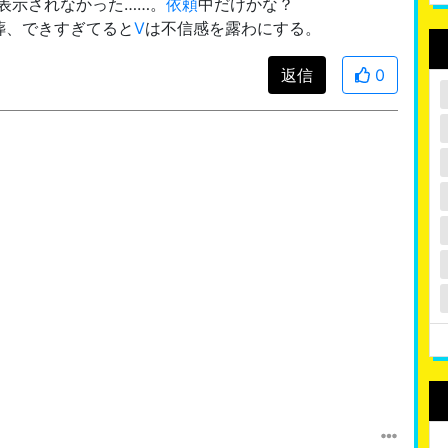
表示されなかった……。
依頼
中だけかな？
葬、できすぎてると
V
は不信感を露わにする。
返信
0