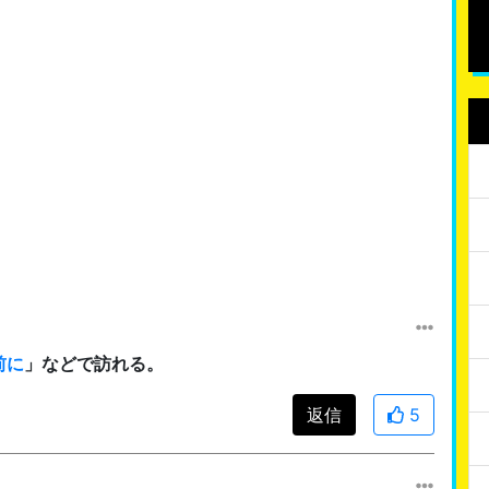
前に
」などで訪れる。
返信
5