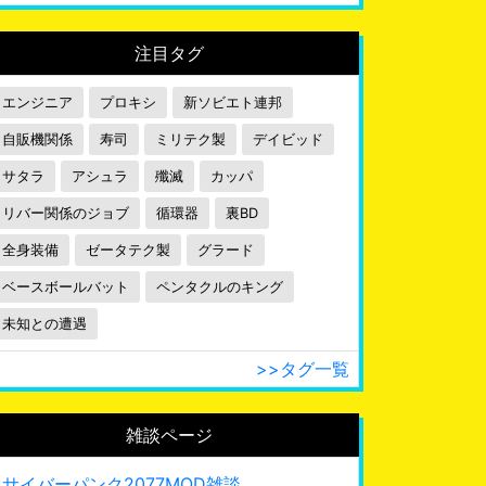
注目タグ
エンジニア
プロキシ
新ソビエト連邦
自販機関係
寿司
ミリテク製
デイビッド
サタラ
アシュラ
殲滅
カッパ
リバー関係のジョブ
循環器
裏BD
全身装備
ゼータテク製
グラード
ベースボールバット
ペンタクルのキング
未知との遭遇
>>タグ一覧
雑談ページ
サイバーパンク2077MOD雑談