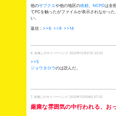
他の
サブクエ
や他の地区の
依頼
、
NCPD
は全
てPCを触ったがファイルが表示されなかっ
い。
返信：
>>6
>>9
>>14
6.
名無しのサイバーパンク
2022年12月07日 23:23
>>5
ジョウタロウ
のは読んだ。
7.
名無しのサイバーパンク
2022年12月08日 07:32
厳粛な雰囲気の中行われる、お