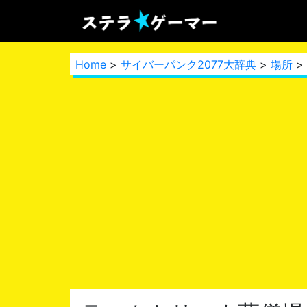
Home
>
サイバーパンク2077大辞典
>
場所
>