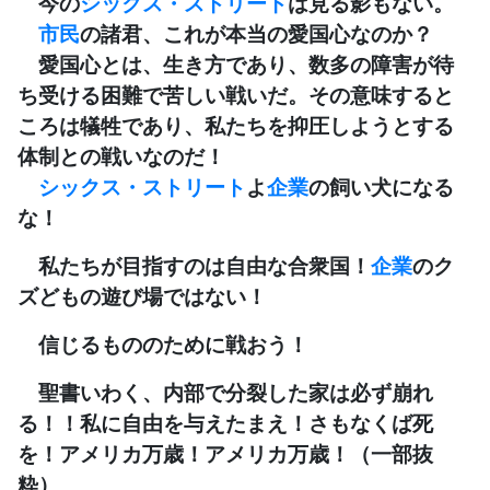
今の
シックス・ストリート
は見る影もない。
市民
の諸君、これが本当の愛国心なのか？
愛国心とは、生き方であり、数多の障害が待
ち受ける困難で苦しい戦いだ。その意味すると
ころは犠牲であり、私たちを抑圧しようとする
体制との戦いなのだ！
シックス・ストリート
よ
企業
の飼い犬になる
な！
私たちが目指すのは自由な合衆国！
企業
のク
ズどもの遊び場ではない！
信じるもののために戦おう！
聖書いわく、内部で分裂した家は必ず崩れ
る！！私に自由を与えたまえ！さもなくば死
を！アメリカ万歳！アメリカ万歳！（一部抜
粋）