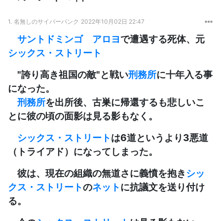
1.
名無しのサイバーパンク
2022年10月02日 22:47
サントドミンゴ
アロヨ
で遭遇する死体、元
シックス・ストリート
"誇り高き祖国の敵"と戦い
刑務所
に十年入る事
になった。
刑務所
を出所後、古巣に帰還するも悲しいこ
とに彼の頃の面影は見る影もなく。
シックス・ストリート
は6道というより3悪道
（トライアド）になってしまった。
彼は、現在の組織の無道さに義憤を抱き
シッ
クス・ストリート
の
ネット
に抗議文を送り付け
る。