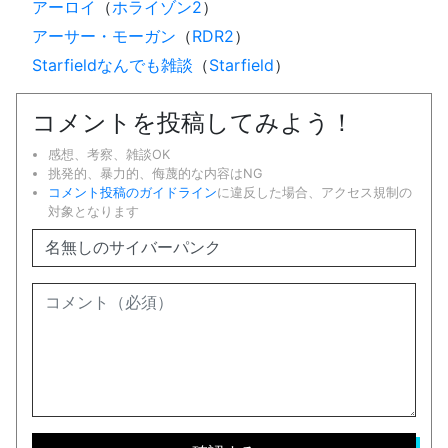
アーロイ
（
ホライゾン2
）
アーサー・モーガン
（
RDR2
）
Starfieldなんでも雑談
（
Starfield
）
コメントを投稿してみよう！
感想、考察、雑談OK
挑発的、暴力的、侮蔑的な内容はNG
コメント投稿のガイドライン
に違反した場合、アクセス規制の
対象となります