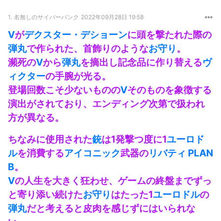
1.
名無しのサイバーパンク
2022年09月28日 19:58
V
が
デクスター・デショーン
に頭を撃たれた際の
弾丸
で作られた、首飾りのような
お守り
。
瀕死の
V
から
弾丸
を摘出し記念品に作り替える
ヴ
ィクター
の手腕が光る。
登場回数こそ少ないものの
V
そのものを象徴する
演出がされており、エンディング次第で扱われ
方が異なる。
ちなみに使用された
銃
は1発撃つ度に1
ユーロド
ル
を消費する
アイコニック
武器の
リバティ PLAN
B
。
V
の人生を大きく狂わせ、ゲームの終盤までずっ
と寄り添い続けた
お守り
はたった1
ユーロドル
の
弾丸
だと考えると皮肉を感じずにはいられな