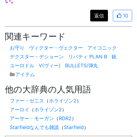
い。
返信
10
関連キーワード
お守り
ヴィクター・ヴェクター
アイコニック
デクスター・デショーン
リバティ PLAN B
銃
ユーロドル
V(ヴィー)
BULLETS/弾丸
アイテム
他の大辞典の人気用語
ファー・ゼニス
（
ホライゾン2
）
アーロイ
（
ホライゾン2
）
アーサー・モーガン
（
RDR2
）
Starfieldなんでも雑談
（
Starfield
）