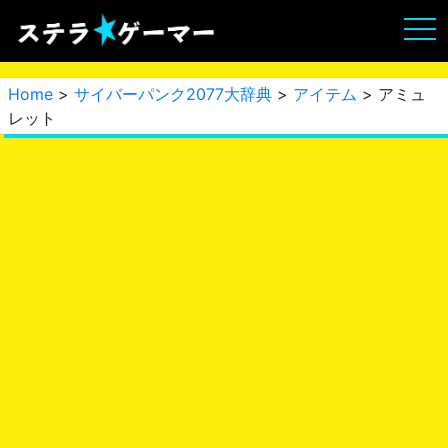
Home
>
サイバーパンク2077大辞典
>
アイテム
> アミュ
レット