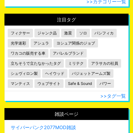
>>カテゴリー一覧
注目タグ
フィクサー
ジャンク品
激震
ソロ
パシフィカ
光学迷彩
アシュラ
ヨシュア関係のジョブ
ワカコの販売する車
アパレルブランド
立ちそうで立たなかったタグ
ミリテク
アラサカの社員
シュヴィロン製
ヘイウッド
バジェットアームズ製
マンティス
ウェブサイト
Safe & Sound
パワー
>>タグ一覧
雑談ページ
サイバーパンク2077MOD雑談