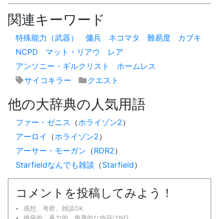
関連キーワード
特殊能力（武器）
傭兵
ネコマタ
難易度
カブキ
NCPD
マット・リアウ
レア
アンソニー・ギルクリスト
ホームレス
サイコキラー
クエスト
他の大辞典の人気用語
ファー・ゼニス
（
ホライゾン2
）
アーロイ
（
ホライゾン2
）
アーサー・モーガン
（
RDR2
）
Starfieldなんでも雑談
（
Starfield
）
コメントを投稿してみよう！
感想、考察、雑談OK
挑発的、暴力的、侮蔑的な内容はNG