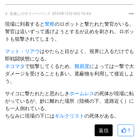
3.
名無しのサイバーパンク
2025年12月19日 14:44
現場に到着すると
警察
のロボットと撃たれた警官がいる。
警官は這いずって逃げようとするが止めを刺され、ロボッ
トも狙撃されてしまう。
マット・リアウ
はやたらと目がよく、視界に入るだけでも
即戦闘状態になる。
ネコマタ
で狙撃してくるため、
難易度
によっては一撃で大
ダメージを受けることも多い。遮蔽物を利用して接近しよ
う。
サイコに撃たれたと思わしき
ホームレス
の死体が現場に転
がっているが、妙に離れた場所（陸橋の下、道路近く）に
も一人倒れている。
ちなみに現場の下には
ギルクリスト
の死体がある。
返信
1