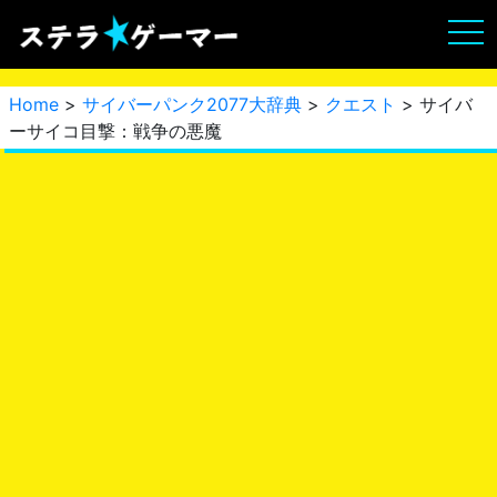
Home
>
サイバーパンク2077大辞典
>
クエスト
> サイバ
ーサイコ目撃：戦争の悪魔