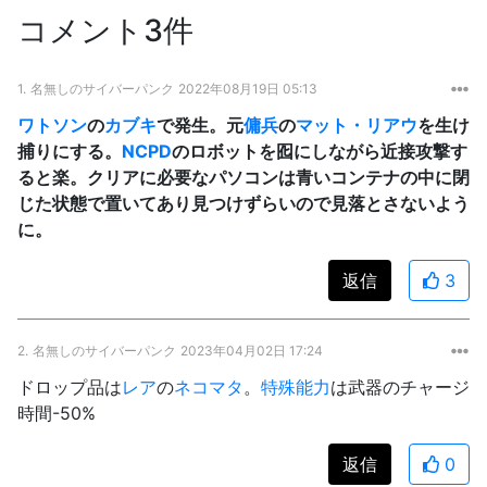
コメント3件
1.
名無しのサイバーパンク
2022年08月19日 05:13
ワトソン
の
カブキ
で発生。元
傭兵
の
マット・リアウ
を生け
捕りにする。
NCPD
のロボットを囮にしながら近接攻撃す
ると楽。クリアに必要なパソコンは青いコンテナの中に閉
じた状態で置いてあり見つけずらいので見落とさないよう
に。
返信
3
2.
名無しのサイバーパンク
2023年04月02日 17:24
ドロップ品は
レア
の
ネコマタ
。
特殊能力
は武器のチャージ
時間-50%
返信
0