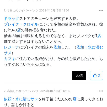
1.
名無しのサイバーパンク
2023年10月15日 12:01
ドラッグ
ストアのチェーンを経営する人物。
ブレイク・クロイル
によって多額の借金を背負わされ、彼
に1つの
店
の所有権を奪われた。
借金の額は到底払えるものではなく、またブレイクが1
店
舗で満足するはずもないことから、
レジーナ
にブレイクの始末を
依頼
した。（
依頼：水に潜む
サメ
）
カブキ
に住んでいる娘がおり、その娘も懐妊したため、も
うすぐおじいちゃんになる。
返信
2
2.
名無しのサイバーパンク
2023年10月15日 12:16
依頼：水に潜むサメ
を終了後くだんのお
店
に戻ってきてお
り、話しかけると