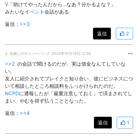
V
「助けてやったんだから…なあ？分かるよな？」
みたいなイ
ベン
ト会話がある
返信：
>>3
返信
2
3.
名無しのサイバーパンク
2023年10月15日 12:39
>>2
の会話で聞けるのだが、実は借金なんてしていな
い。
友人に紹介されてブレイクと知り合い、彼にビジネスにつ
いて相談したところ相談料をふっかけられたのだ。
NCPD
に通報したが「厳重注意しておく」で済まされてし
まい、やむを得ず払うこととなった。
返信：
>>4
返信
1