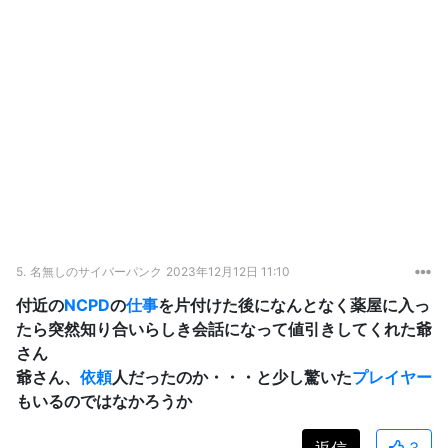
5.
名無しのサイバーパンク
2023年12月12日 11:10
付近の
NCPD
の
仕事
を片付けた後になんとなく薬屋に入っ
たら突然知り合いらしき会話になって値引きしてくれた爺
さん
爺さん、
依頼
人だったのか・・・と少し驚いた
プレイヤー
もいるのではなかろうか
返信
3