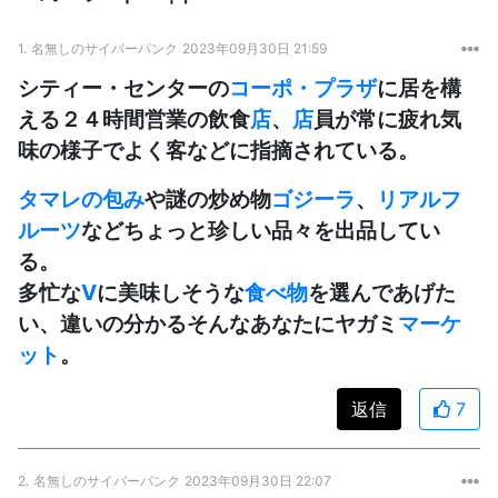
1.
名無しのサイバーパンク
2023年09月30日 21:59
シティー・センターの
コーポ・プラザ
に居を構
える２４時間営業の飲食
店
、
店
員が常に疲れ気
味の様子でよく客などに指摘されている。
タマレの包み
や謎の炒め物
ゴジーラ
、
リアルフ
ルーツ
などちょっと珍しい品々を出品してい
る。
多忙な
V
に美味しそうな
食べ物
を選んであげた
い、違いの分かるそんなあなたにヤガミ
マーケ
ット
。
返信
7
2.
名無しのサイバーパンク
2023年09月30日 22:07