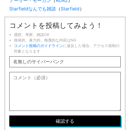
アーサー・モーガン
（
RDR2
）
Starfieldなんでも雑談
（
Starfield
）
コメントを投稿してみよう！
感想、考察、雑談OK
挑発的、暴力的、侮蔑的な内容はNG
コメント投稿のガイドライン
に違反した場合、アクセス規制の
対象となります