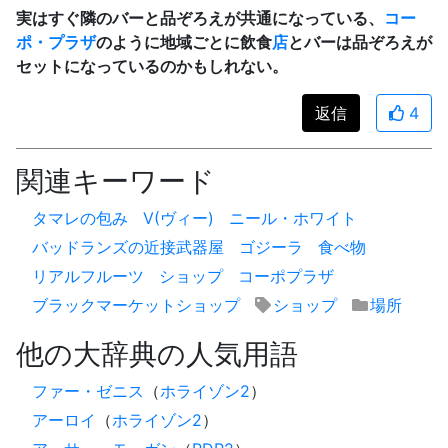
実はすぐ隣のバーと品ぞろえが共通になっている、
コー
ポ・プラザ
のように地域ごとに飲食
店
とバーは品ぞろえが
セットになっているのかもしれない。
返信
4
関連キーワード
タマレの包み
V(ヴィー)
ニール・ホワイト
バッドランズの近接武器屋
ゴジーラ
食べ物
リアルフルーツ
ショップ
コーポプラザ
ブラックマーケットショップ
ショップ
場所
他の大辞典の人気用語
ファー・ゼニス
（
ホライゾン2
）
アーロイ
（
ホライゾン2
）