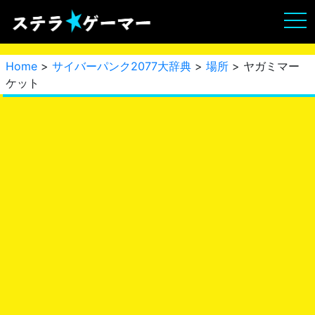
Home
>
サイバーパンク2077大辞典
>
場所
> ヤガミマー
ケット