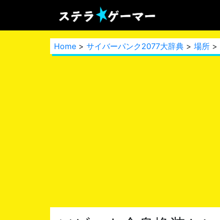
Home
>
サイバーパンク2077大辞典
>
場所
>