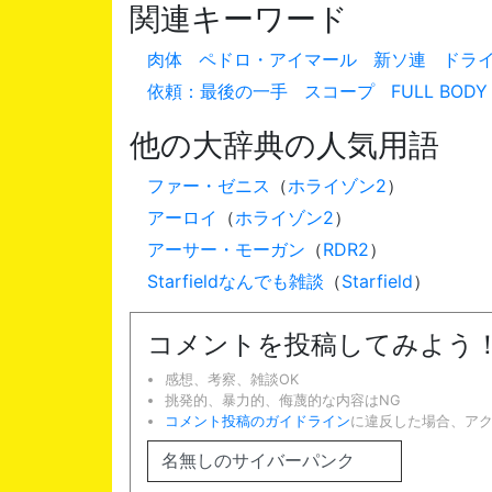
関連キーワード
肉体
ペドロ・アイマール
新ソ連
ドラ
依頼：最後の一手
スコープ
FULL BODY
他の大辞典の人気用語
ファー・ゼニス
（
ホライゾン2
）
アーロイ
（
ホライゾン2
）
アーサー・モーガン
（
RDR2
）
Starfieldなんでも雑談
（
Starfield
）
コメントを投稿してみよう
感想、考察、雑談OK
挑発的、暴力的、侮蔑的な内容はNG
コメント投稿のガイドライン
に違反した場合、ア