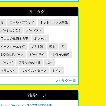
注目タグ
毒
コールドブラッド
ネット・ハック関係
バージョン2.2
バーゲスト
ワカコの販売する車
ポシャル
イースターエッグ
ツナミ製
楽器
刀
2.0後の新パーク
ゼータテク
パドレの依頼
ギャング
アラサカの社員
ズオ
マラコック
マックス・タック
トイレ
>>タグ一覧
雑談ページ
サイバーパンク2077MOD雑談