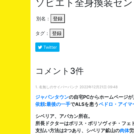
ソビエト全身換装セン
別名：
登録
タグ：
登録
Twitter
コメント3件
1.
名無しのサイバーパンク
2022年12月21日 09:48
ジャパンタウン
の自宅PCからホームページが
依頼
:
最後の一手
でALSを患う
ペドロ・アイマ
シベリア、アバカン所在。
所長ドクターはボリス・ボリソヴィチ・フェ
支払い方法は2つあり、シベリア鉱山の
肉体
労