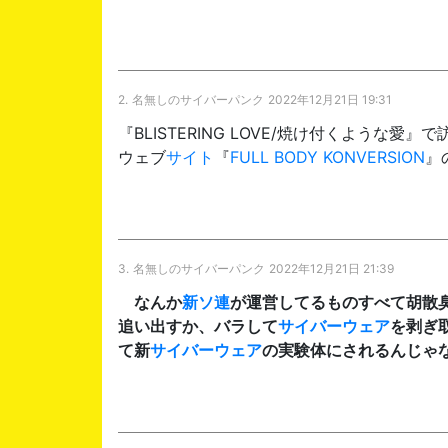
2.
名無しのサイバーパンク
2022年12月21日 19:31
『BLISTERING LOVE/焼け付くような愛』
ウェブ
サイト
『
FULL BODY KONVERSION
』
3.
名無しのサイバーパンク
2022年12月21日 21:39
なんか
新ソ連
が運営してるものすべて胡散
追い出すか、バラして
サイバーウェア
を剥ぎ
て新
サイバーウェア
の実験体にされるんじゃ