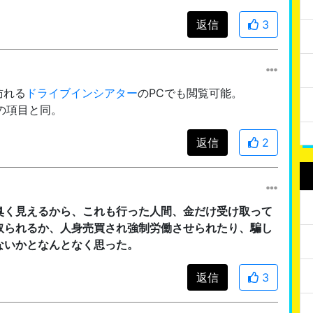
返信
3
で訪れる
ドライブインシアター
のPCでも閲覧可能。
の項目と同。
返信
2
臭く見えるから、これも行った人間、金だけ受け取って
取られるか、人身売買され強制労働させられたり、騙し
ないかとなんとなく思った。
返信
3