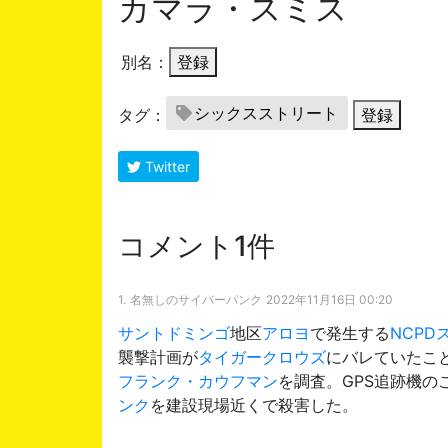
カマラ・スミス
別名：
登録
シックスストリート
タグ：
登録
Twitter
コメント1件
1.
名無しのサイバーパンク
2022年11月16日 00:20
サントドミンゴ
地区
アロヨ
で発生する
NCPD
襲撃計画が
タイガークロウズ
にバレていたこ
フランク・カウフマン
を調査。GPS追跡機の
ンク
を建設現場近くで殺害した。