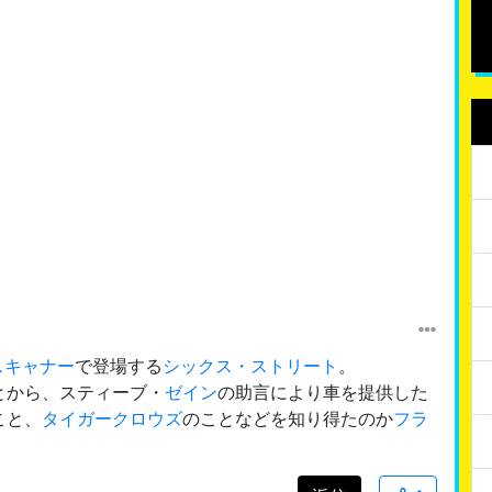
スキャナー
で登場する
シックス・ストリート
。
とから、スティーブ・
ゼイン
の助言により車を提供した
こと、
タイガークロウズ
のことなどを知り得たのか
フラ