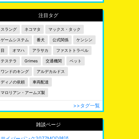
注目タグ
スラング
ネコマタ
マックス・タック
ゲームシステム
番犬
公式関係
ケンシン
目
オマハ
アラサカ
ファストトラベル
テステラ
Grimes
交通機関
ペット
ワンドのキング
アルデカルドス
ディノの依頼
車両配達
マロリアン・アームズ製
>>タグ一覧
雑談ページ
サイバーパンク2077MOD雑談