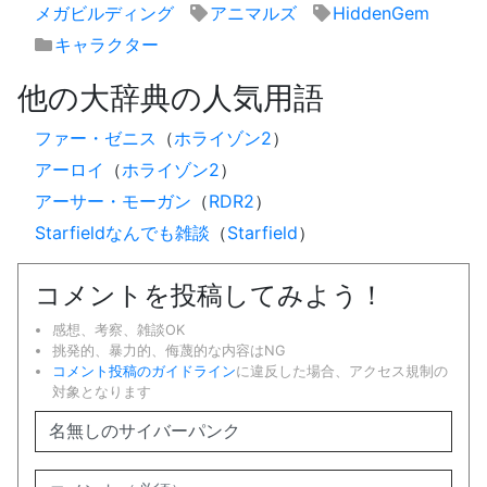
メガビルディング
アニマルズ
HiddenGem
キャラクター
他の大辞典の人気用語
ファー・ゼニス
（
ホライゾン2
）
アーロイ
（
ホライゾン2
）
アーサー・モーガン
（
RDR2
）
Starfieldなんでも雑談
（
Starfield
）
コメントを投稿してみよう！
感想、考察、雑談OK
挑発的、暴力的、侮蔑的な内容はNG
コメント投稿のガイドライン
に違反した場合、アクセス規制の
対象となります