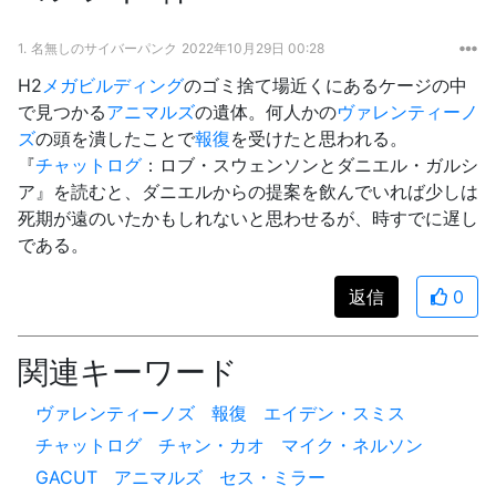
1.
名無しのサイバーパンク
2022年10月29日 00:28
H2
メガビルディング
のゴミ捨て場近くにあるケージの中
で見つかる
アニマルズ
の遺体。何人かの
ヴァレンティーノ
ズ
の頭を潰したことで
報復
を受けたと思われる。
『
チャットログ
：ロブ・スウェンソンとダニエル・ガルシ
ア』を読むと、ダニエルからの提案を飲んでいれば少しは
死期が遠のいたかもしれないと思わせるが、時すでに遅し
である。
返信
0
関連キーワード
ヴァレンティーノズ
報復
エイデン・スミス
チャットログ
チャン・カオ
マイク・ネルソン
GACUT
アニマルズ
セス・ミラー