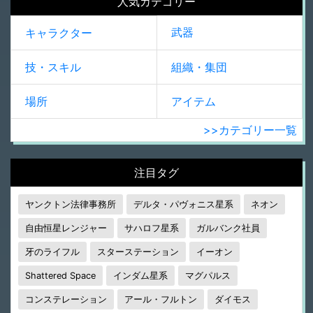
人気カテゴリー
武器
キャラクター
技・スキル
組織・集団
場所
アイテム
>>カテゴリー一覧
注目タグ
ヤンクトン法律事務所
デルタ・パヴォニス星系
ネオン
自由恒星レンジャー
サハロフ星系
ガルバンク社員
牙のライフル
スターステーション
イーオン
Shattered Space
インダム星系
マグパルス
コンステレーション
アール・フルトン
ダイモス