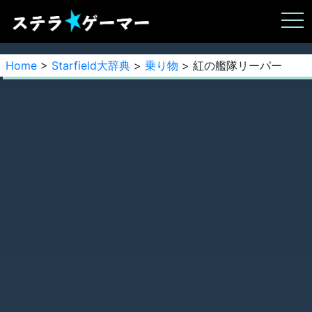
Home
>
Starfield大辞典
>
乗り物
> 紅の艦隊リーパー