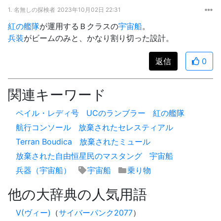
1.
名無しの探検者
2023年10月02日 22:31
紅の艦隊
が運用するＢクラスの
宇宙船
。
兵装
がビームのみと、かなり割り切った設計。
返信
0
関連キーワード
ペイル・レディ号
UCのランブラー
紅の艦隊
航行コンソール
放棄されたセレスティアル
Terran Boudica
放棄されたミュール
放棄された自由恒星民のマスタング
宇宙船
兵器（宇宙船）
宇宙船
乗り物
他の大辞典の人気用語
V(ヴィー)
（
サイバーパンク2077
）