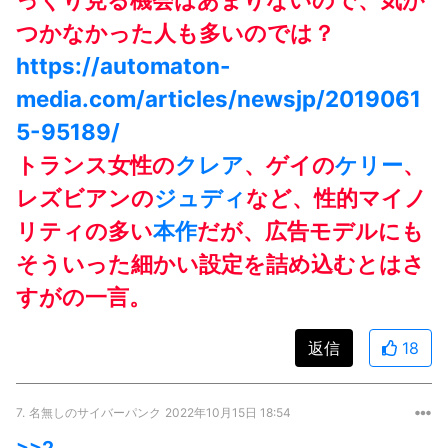
つかなかった人も多いのでは？
https://automaton-
media.com/articles/newsjp/2019061
5-95189/
トランス女性の
クレア
、ゲイの
ケリー
、
レズビアンの
ジュディ
など、性的マイノ
リティの多い
本作
だが、広告モデルにも
そういった細かい設定を詰め込むとはさ
すがの一言。
返信
18
7.
名無しのサイバーパンク
2022年10月15日 18:54
>>2