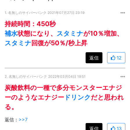
1.
名無しのサイバーパンク
2021年07月27日 23:19
持続時間：450秒
補水
状態になり、
スタミナ
が10％増加、
スタミナ
回復が50％/秒上昇
返信
12
2.
名無しのサイバーパンク
2022年03月04日 19:51
炭酸飲料の一種で多分モンスターエナジ
ーのようなエナジー
ドリンク
だと思われ
る。
返信：
>>7
返信
13