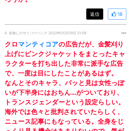
返信
18
6.
名無しのサイバーパンク
2022年05月09日 21:09
クロ
マンティコア
の広告だが、金髪刈り
上げにピンクジャケットをまとったキャ
ラクターを打ち出した非常に派手な広告
で、一度は目にしたことがあるはず。
なんとそのキャラ、パッと見は女性っぽ
いが下半身にはおちん…がついており、
トランスジェンダーという設定らしい。
海外では色々と批判されていたらしく、
ニュース記事にもなっている。全身をじ
っくり見る機会はあまりないので、気が