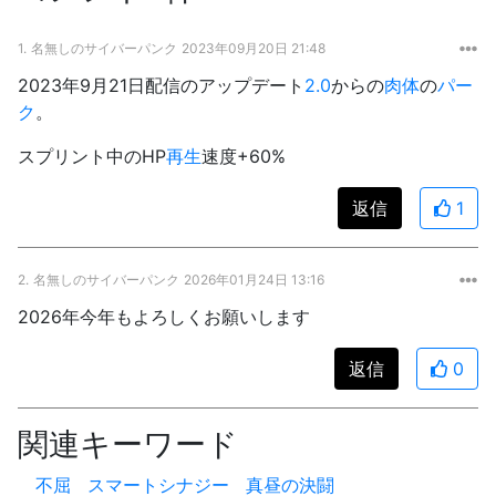
1.
名無しのサイバーパンク
2023年09月20日 21:48
2023年9月21日配信のアップデート
2.0
からの
肉体
の
パー
ク
。
スプリント中のHP
再生
速度+60%
返信
1
2.
名無しのサイバーパンク
2026年01月24日 13:16
2026年今年もよろしくお願いします
返信
0
関連キーワード
不屈
スマートシナジー
真昼の決闘