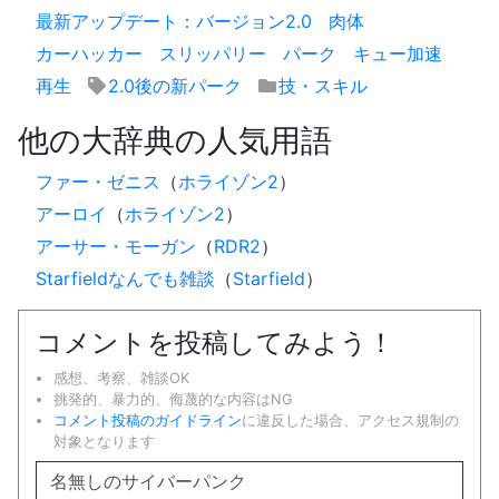
最新アップデート：バージョン2.0
肉体
カーハッカー
スリッパリー
パーク
キュー加速
再生
2.0後の新パーク
技・スキル
他の大辞典の人気用語
ファー・ゼニス
（
ホライゾン2
）
アーロイ
（
ホライゾン2
）
アーサー・モーガン
（
RDR2
）
Starfieldなんでも雑談
（
Starfield
）
コメントを投稿してみよう！
感想、考察、雑談OK
挑発的、暴力的、侮蔑的な内容はNG
コメント投稿のガイドライン
に違反した場合、アクセス規制の
対象となります