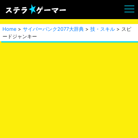
Home
>
サイバーパンク2077大辞典
>
技・スキル
> スピ
ードジャンキー