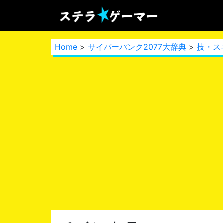
Home
>
サイバーパンク2077大辞典
>
技・ス