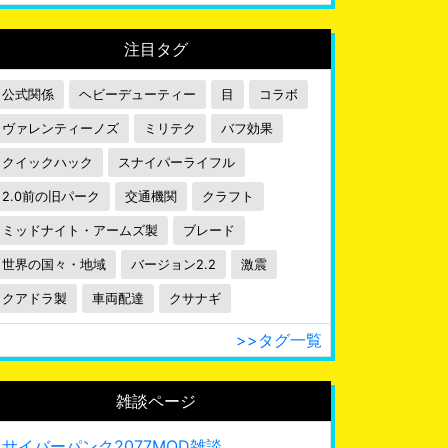
注目タグ
公式関係
ヘビーデューティー
目
コラボ
ヴァレンティーノズ
ミリテク
バフ効果
クイックハック
スナイパーライフル
2.0前の旧パーク
交通機関
クラフト
ミッドナイト・アームズ製
ブレード
世界の国々・地域
バージョン2.2
激震
クアドラ製
車両配達
クサナギ
>>タグ一覧
雑談ページ
サイバーパンク2077MOD雑談