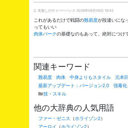
2.
名無しのサイバーパンク
2026年06月06日 16:42
これがあるだけで戦闘の
難易度
が段違いにな
ってもいい
肉体
パーク
の基礎なのもあって、絶対につけ
関連キーワード
難易度
肉体
中身よりもスタイル
元本
最新アップデート：バージョン2.0
強毒化
技・スキル
他の大辞典の人気用語
ファー・ゼニス
（
ホライゾン2
）
アーロイ
（
ホライゾン2
）