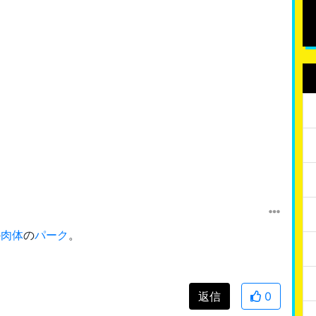
の
肉体
の
パーク
。
返信
0