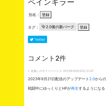
ペインキラー
別名：
登録
2.0後の新パーク
タグ：
登録
Twitter
コメント2件
1.
名無しのサイバーパンク
2023年09月20日 21:47
2023年9月21日配信のアップデート
2.0
から
戦闘中にゆっくりとHPが
再生
するようになる