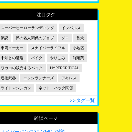
注目タグ
スーパーヒーローランディング
インパルス
伝説
禅の名人関係のジョブ
ソロ
番犬
車両メーカー
スナイパーライフル
小地区
未知との遭遇
バイク
やりこみ
前頭葉
ワカコの販売するバイク
HYPERCRITICAL
近接武器
エッジランナーズ
アキレス
ライトマシンガン
ネット・ハック関係
>>タグ一覧
雑談ページ
サイバーパンク2077MOD雑談