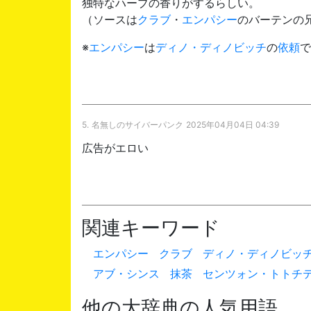
独特なハーブの香りがするらしい。
（ソースは
クラブ
・
エンパシー
のバーテンの
※
エンパシー
は
ディノ・ディノビッチ
の
依頼
で
5.
名無しのサイバーパンク
2025年04月04日 04:39
広告がエロい
関連キーワード
エンパシー
クラブ
ディノ・ディノビッ
アブ・シンス
抹茶
センツォン・トトチ
他の大辞典の人気用語