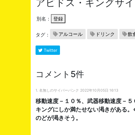
アビドス・キングサイ
別名：
登録
アルコール
ドリンク
飲
タグ：
Twitter
コメント5件
1.
名無しのサイバーパンク
2022年10月05日 16:13
移動速度－１０％、武器移動速度－５
キングにしか満たせない渇きがある。
のどが渇きそう。