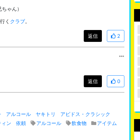
兄ちゃん）
行く
クラブ
。
返信
2
返信
0
チ
アルコール
ヤキトリ
アビドス・クラシック
ティン
依頼
アルコール
飲食物
アイテム