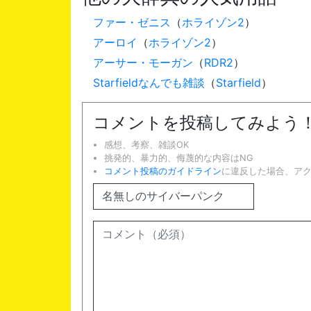
ファー・ゼニス
（
ホライゾン2
）
アーロイ
（
ホライゾン2
）
アーサー・モーガン
（
RDR2
）
Starfieldなんでも雑談
（
Starfield
）
コメントを投稿してみよう
感想、考察、雑談OK
挑発的、暴力的、侮蔑的な内容はNG
コメント投稿のガイドライン
に違反した場合、ア