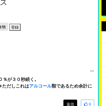
ズ
食物
登録
０％が３０秒続く。
※ただしこれは
アルコール
類であるため余計に
返信
6