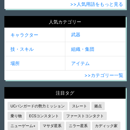
>>人気用語をもっと見る
人気カテゴリー
武器
キャラクター
技・スキル
組織・集団
場所
アイテム
>>カテゴリー一覧
注目タグ
UCバンガードの勢力ミッション
スレート
拠点
乗り物
ECSコンスタント
ファーストコンタクト
ニューゲーム+
マサダ星系
ニラー星系
カディック家