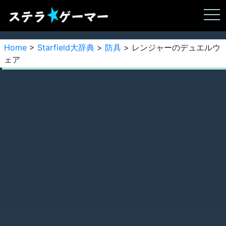
Home
>
Starfield大辞典
>
防具
> レンジャーのデュエルウ
ェア