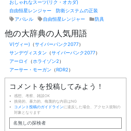
おしゃれなスーツ(リク・オカダ)
自由恒星レンジャー
防衛システムの正装
アパレル
自由恒星レンジャー
防具
他の大辞典の人気用語
V(ヴィー)
（
サイバーパンク2077
）
サンデヴィスタン
（
サイバーパンク2077
）
アーロイ
（
ホライゾン2
）
アーサー・モーガン
（
RDR2
）
コメントを投稿してみよう！
感想、考察、雑談OK
挑発的、暴力的、侮蔑的な内容はNG
コメント投稿のガイドライン
に違反した場合、アクセス規制の
対象となります