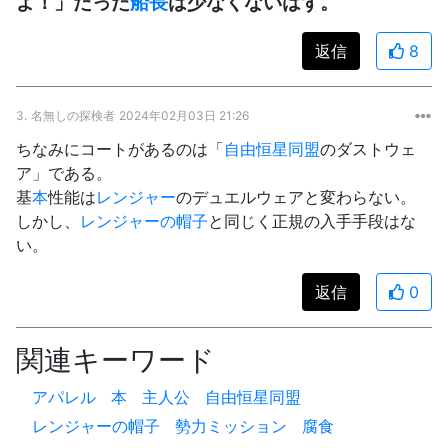
よ！」だった
船長
は少なくないはず。
返信
8
3.
名無しの探検者
2024年02月03日 21:26
ちなみにコートがあるのは「
自由恒星同盟
のダストウェ
ア」である。
基
本
性能は
レンジャー
のデュエルウェアと変わらない。
しかし、
レンジャーの帽子
と同じく正規の入手手段はな
い。
返信
0
関連キーワード
アパレル
本
主人公
自由恒星同盟
レンジャーの帽子
勢力ミッション
腐食