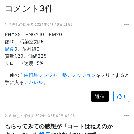
コメント3件
1.
名無しの探検者
2024年01月19日 21:59
PHYS5、ENGY10、EM20
熱10、汚染空気15
腐食
0、放射線0
質量1.20、価値225
リロード速度+5%
一連の
自由恒星レンジャー
勢力ミッション
をクリアすると
手に入る
アパレル
。
返信
1
2.
名無しの探検者
2024年02月02日 09:05
もらってみての感想が「コートはねえのか