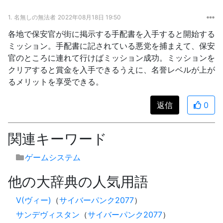
1.
名無しの無法者
2022年08月18日 19:50
各地で保安官が街に掲示する手配書を入手すると開始する
ミッション。手配書に記されている悪党を捕まえて、保安
官のところに連れて行けばミッション成功。ミッションを
クリアすると賞金を入手できるうえに、名誉レベルが上が
るメリットを享受できる。
返信
0
関連キーワード
ゲームシステム
他の大辞典の人気用語
V(ヴィー)
（
サイバーパンク2077
）
サンデヴィスタン
（
サイバーパンク2077
）