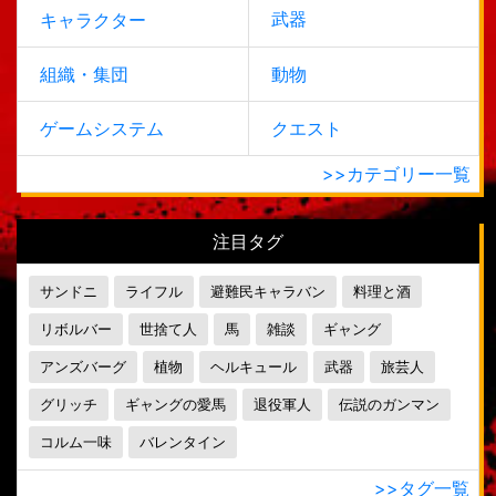
武器
キャラクター
組織・集団
動物
ゲームシステム
クエスト
>>カテゴリー一覧
注目タグ
サンドニ
ライフル
避難民キャラバン
料理と酒
リボルバー
世捨て人
馬
雑談
ギャング
アンズバーグ
植物
ヘルキュール
武器
旅芸人
グリッチ
ギャングの愛馬
退役軍人
伝説のガンマン
コルム一味
バレンタイン
>>タグ一覧