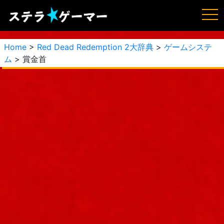
Home
>
Red Dead Redemption 2大辞典
>
ゲームシステ
ム
> 賞金首