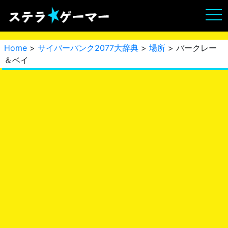
Home
>
サイバーパンク2077大辞典
>
場所
> バークレー
＆ベイ