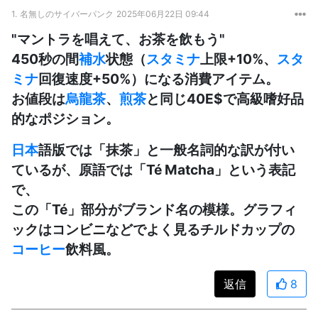
1.
名無しのサイバーパンク
2025年06月22日 09:44
"マントラを唱えて、お茶を飲もう"
450秒の間
補水
状態（
スタミナ
上限+10%、
スタ
ミナ
回復速度+50%）になる消費アイテム。
お値段は
烏龍茶
、
煎茶
と同じ40E$で高級嗜好品
的なポジション。
日本
語版では「抹茶」と一般名詞的な訳が付い
ているが、原語では「Té Matcha」という表記
で、
この「Té」部分がブランド名の模様。グラフィ
ックはコンビニなどでよく見るチルドカップの
コーヒー
飲料風。
返信
8