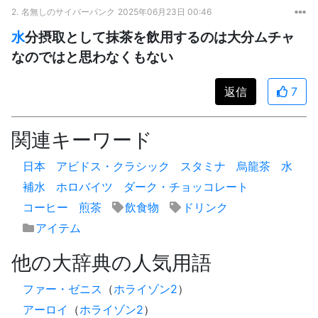
2.
名無しのサイバーパンク
2025年06月23日 00:46
水
分摂取として抹茶を飲用するのは大分ムチャ
なのではと思わなくもない
返信
7
関連キーワード
日本
アビドス・クラシック
スタミナ
烏龍茶
水
補水
ホロバイツ
ダーク・チョッコレート
コーヒー
煎茶
飲食物
ドリンク
アイテム
他の大辞典の人気用語
ファー・ゼニス
（
ホライゾン2
）
アーロイ
（
ホライゾン2
）