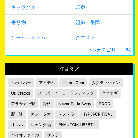
武器
キャラクター
乗り物
組織・集団
ゲームシステム
クエスト
>>カテゴリー一覧
注目タグ
リボルバー
アイテム
HiddenGem
タクティシャン
Us Cracks
スーパーヒーローランディング
クサナギ
アラサカ社製
骨格
Never Fade Away
FOOD
新ソ連
カン・タオ
テステラ
HYPERCRITICAL
オマハ
ジャンク品
PHANTOM LIBERTY
バイオテクニカ
サタラ