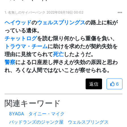
1.
名無しのサイバーパンク
2022年09月19日 00:02
ヘイウッド
の
ウェルスプリングス
の路上に転が
っている遺体。
チャットログ
を読む限り何かしら重傷を負い、
トラウマ・チーム
に助けを求めたが契約失効を
理由に見捨てられて
死亡
したようだ。
警察
による口座差し押さえが失効の原因と思わ
れ、ろくな人間ではないことが察せられる。
返信
6
関連キーワード
8YAGA
タイニー・マイク
バッドランズのジャンク屋
ウェルスプリングス