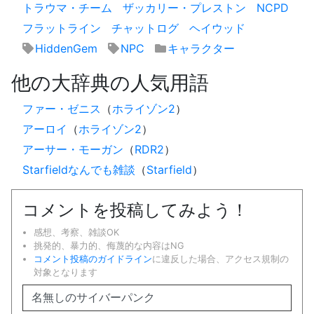
トラウマ・チーム
ザッカリー・プレストン
NCPD
フラットライン
チャットログ
ヘイウッド
HiddenGem
NPC
キャラクター
他の大辞典の人気用語
ファー・ゼニス
（
ホライゾン2
）
アーロイ
（
ホライゾン2
）
アーサー・モーガン
（
RDR2
）
Starfieldなんでも雑談
（
Starfield
）
コメントを投稿してみよう！
感想、考察、雑談OK
挑発的、暴力的、侮蔑的な内容はNG
コメント投稿のガイドライン
に違反した場合、アクセス規制の
対象となります