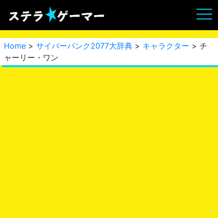
Home
>
サイバーパンク2077大辞典
>
キャラクター
> チ
ャーリー・ワン