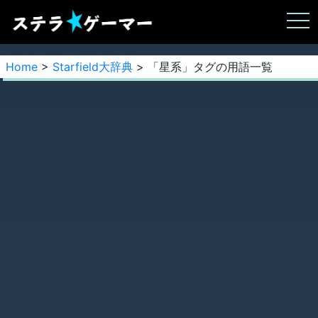
Home
>
Starfield大辞典
> 「星系」タグの用語一覧