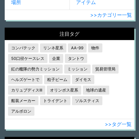
場所
アイテム
>>カテゴリー一覧
注目タグ
コンバテック
リンネ星系
AA-99
物件
50口径ケースレス
企業
タントウ
紅の艦隊の勢力ミッション
ミッション
貿易管理局
ヘルズゲートで
粒子ビーム
ダイモス
カリュブディスIII
オリンポス星系
地球の遺産
船装メーカー
トライデント
ソルスティス
アルボロン
>>タグ一覧