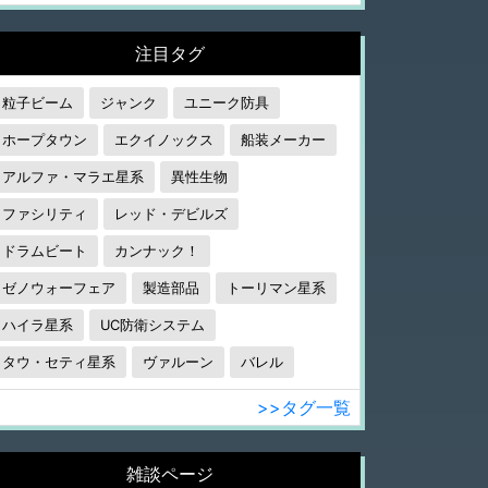
注目タグ
粒子ビーム
ジャンク
ユニーク防具
ホープタウン
エクイノックス
船装メーカー
アルファ・マラエ星系
異性生物
ファシリティ
レッド・デビルズ
ドラムビート
カンナック！
ゼノウォーフェア
製造部品
トーリマン星系
ハイラ星系
UC防衛システム
タウ・セティ星系
ヴァルーン
バレル
>>タグ一覧
雑談ページ