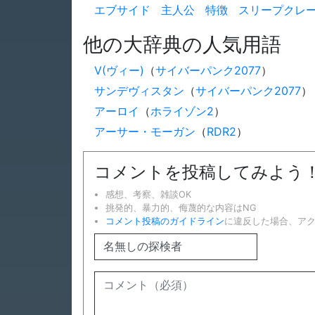
エブサイド
主人公
特徴
スリープクレ
他の大辞典の人気用語
V(ヴィー)
（
サイバーパンク2077
）
サンデヴィスタン
（
サイバーパンク2077
）
アーロイ
（
ホライゾン2
）
アーサー・モーガン
（
RDR2
）
コメントを投稿してみよう
感想、考察、雑談OK
挑発的、暴力的、侮蔑的な内容はNG
コメント投稿のガイドライン
に違反した場合、ア