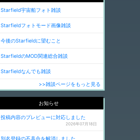
Starfield宇宙船フォト雑談
Starfieldフォトモード画像雑談
今後のStarfieldに望むこと
StarfieldのMOD関連総合雑談
Starfieldなんでも雑談
>>雑談ページをもっと見る
お知らせ
投稿内容のプレビューに対応しました
2026年07月18日
別名登録の不具合を解消しました