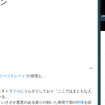
ン
リープクレート
”の管理人。
こすトラ
ブル
にうんざりしており「ここではまともな人
いる。
、いささか悪意のある捻りの効いた表現で宿の
特徴
を語