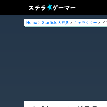
Home
>
Starfield大辞典
>
キャラクター
> 