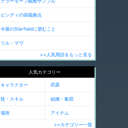
テラーモーフ細胞サンプル
ビンディの採掘拠点
今後のStarfieldに望むこと
リル・マヴ
>>人気用語をもっと見る
人気カテゴリー
武器
キャラクター
技・スキル
組織・集団
場所
アイテム
>>カテゴリー一覧