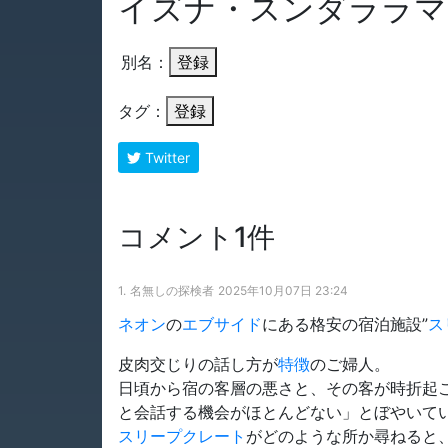
イズナ・スンダララマ
別名：
登録
タグ：
登録
Twitter
コメント1件
1.
名無しの探検者
2025年10月07日 23:24
ネオン
の
エブサイド
にある格安の宿泊施設”
ス
皮肉交じりの話し方が
特徴
のご婦人。
日頃から宿の客層の悪さと、その客が時折起
と会話する機会がほとんどない」とぼやいて
スリープクレート
がどのような所か尋ねると