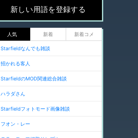
新しい用語を登録する
人気
新着
新着コメ
Starfieldなんでも雑談
招かれる客人
StarfieldのMOD関連総合雑談
ハラダさん
Starfieldフォトモード画像雑談
フオン・レー