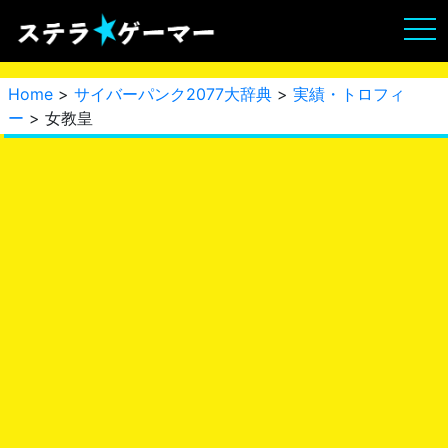
Home
>
サイバーパンク2077大辞典
>
実績・トロフィ
ー
> 女教皇