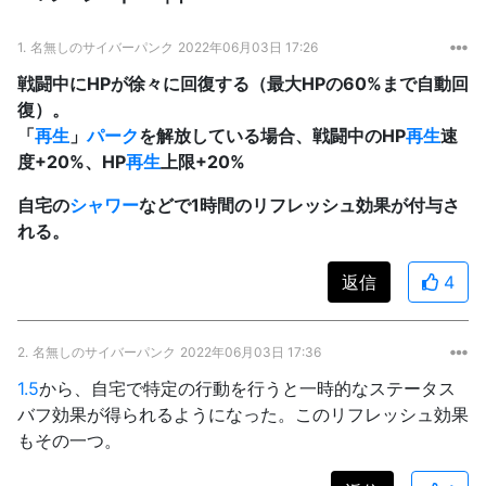
1.
名無しのサイバーパンク
2022年06月03日 17:26
戦闘中にHPが徐々に回復する（最大HPの60%まで自動回
復）。
「
再生
」
パーク
を解放している場合、戦闘中のHP
再生
速
度+20%、HP
再生
上限+20%
自宅の
シャワー
などで1時間のリフレッシュ効果が付与さ
れる。
返信
4
2.
名無しのサイバーパンク
2022年06月03日 17:36
1.5
から、自宅で特定の行動を行うと一時的なステータス
バフ効果が得られるようになった。このリフレッシュ効果
もその一つ。