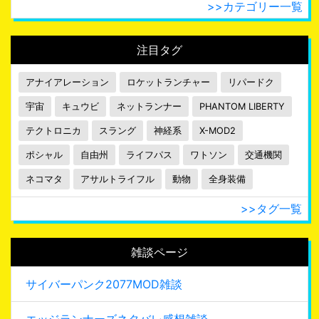
>>カテゴリー一覧
注目タグ
アナイアレーション
ロケットランチャー
リパードク
宇宙
キュウビ
ネットランナー
PHANTOM LIBERTY
テクトロニカ
スラング
神経系
X-MOD2
ポシャル
自由州
ライフパス
ワトソン
交通機関
ネコマタ
アサルトライフル
動物
全身装備
>>タグ一覧
雑談ページ
サイバーパンク2077MOD雑談
エッジランナーズネタバレ感想雑談