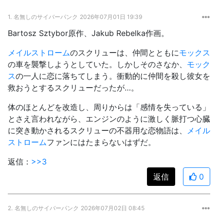
1.
名無しのサイバーパンク
2026年07月01日 19:39
Bartosz Sztybor原作、Jakub Rebelka作画。
メイルストローム
のスクリューは、仲間とともに
モックス
の車を襲撃しようとしていた。しかしそのさなか、
モック
ス
の一人に恋に落ちてしまう。衝動的に仲間を殺し彼女を
救おうとするスクリューだったが…。
体のほとんどを改造し、周りからは「感情を失っている」
とさえ言われながら、エンジンのように激しく脈打つ心臓
に突き動かされるスクリューの不器用な恋物語は、
メイル
ストローム
ファンにはたまらないはずだ。
返信：
>>3
返信
0
2.
名無しのサイバーパンク
2026年07月02日 08:45