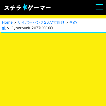
Home
>
サイバーパンク2077大辞典
>
その
他
> Cyberpunk 2077: XOXO