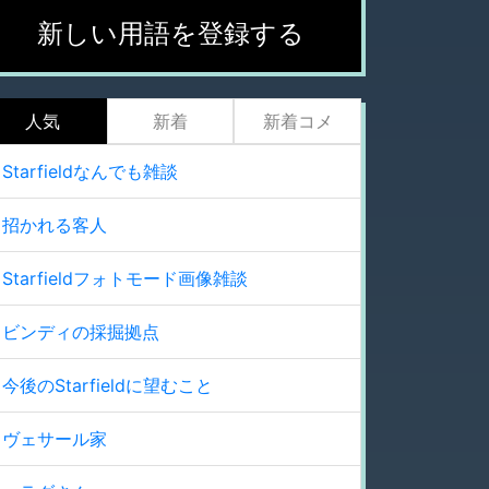
新しい用語を登録する
人気
新着
新着コメ
Starfieldなんでも雑談
招かれる客人
Starfieldフォトモード画像雑談
ビンディの採掘拠点
今後のStarfieldに望むこと
ヴェサール家