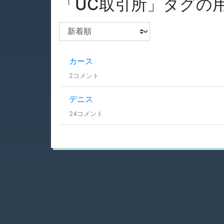
「UC取引所」タグの用
カース
2コメント
デニス
24コメント