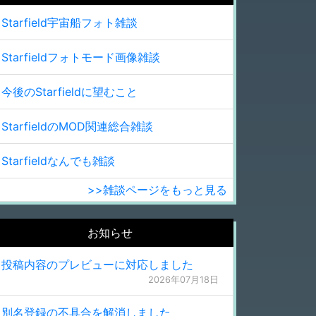
Starfield宇宙船フォト雑談
Starfieldフォトモード画像雑談
今後のStarfieldに望むこと
StarfieldのMOD関連総合雑談
Starfieldなんでも雑談
>>雑談ページをもっと見る
お知らせ
投稿内容のプレビューに対応しました
2026年07月18日
別名登録の不具合を解消しました