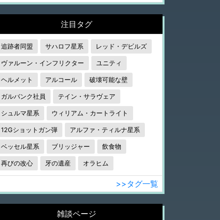
注目タグ
追跡者同盟
サハロフ星系
レッド・デビルズ
ヴァルーン・インフリクター
ユニティ
ヘルメット
アルコール
破壊可能な壁
ガルバンク社員
テイン・サラヴェア
シュルマ星系
ウィリアム・カートライト
12Gショットガン弾
アルファ・ティルナ星系
ベッセル星系
ブリッジャー
飲食物
再びの改心
牙の遺産
オラヒム
>>タグ一覧
雑談ページ