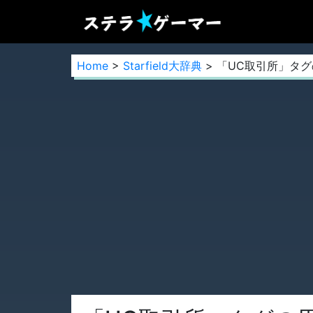
Home
>
Starfield大辞典
> 「UC取引所」タ