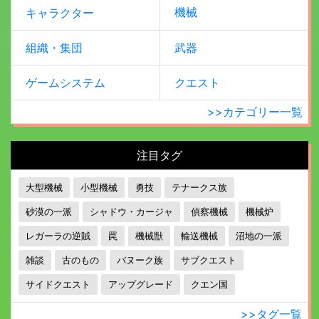
機械
キャラクター
組織・集団
武器
ゲームシステム
クエスト
>>カテゴリー一覧
注目タグ
大型機械
小型機械
勇技
テナークス族
砂漠の一派
シャドウ・カージャ
偵察機械
機械炉
レガーラの逆賊
罠
機械獣
輸送機械
沼地の一派
雑談
古のもの
バヌーク族
サブクエスト
サイドクエスト
アップグレード
クエン国
>>タグ一覧