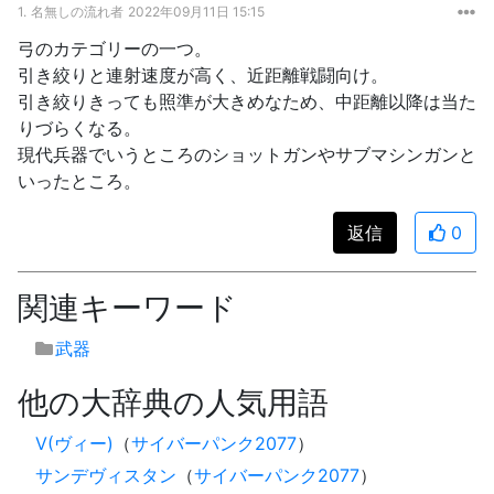
1.
名無しの流れ者
2022年09月11日 15:15
弓のカテゴリーの一つ。
引き絞りと連射速度が高く、近距離戦闘向け。
引き絞りきっても照準が大きめなため、中距離以降は当た
りづらくなる。
現代兵器でいうところのショットガンやサブマシンガンと
いったところ。
返信
0
関連キーワード
武器
他の大辞典の人気用語
V(ヴィー)
（
サイバーパンク2077
）
サンデヴィスタン
（
サイバーパンク2077
）