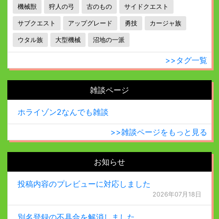
機械獣
狩人の弓
古のもの
サイドクエスト
サブクエスト
アップグレード
勇技
カージャ族
ウタル族
大型機械
沼地の一派
>>タグ一覧
雑談ページ
ホライゾン2なんでも雑談
>>雑談ページをもっと見る
お知らせ
投稿内容のプレビューに対応しました
2026年07月18日
別名登録の不具合を解消しました