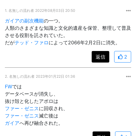
1.
名無しの流れ者
2022年08月03日 20:50
ガイアの副次機能
の一つ。
人類のさまざまな知識と文化的遺産を保管、整理して普及
させる役割を託されていた。
だが
テッド・ファロ
によって2066年2月2日に消失。
返信
2
2.
名無しの流れ者
2023年01月22日 01:36
FW
では
データベースが消失し、
抜け殻と化したアポロは
ファー・ゼニス
に回収され、
ファー・ゼニス
滅亡後は
ガイア
へ再び融合された。