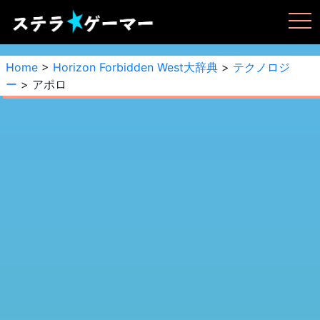
Home
>
Horizon Forbidden West大辞典
>
テクノロジ
ー
> アポロ