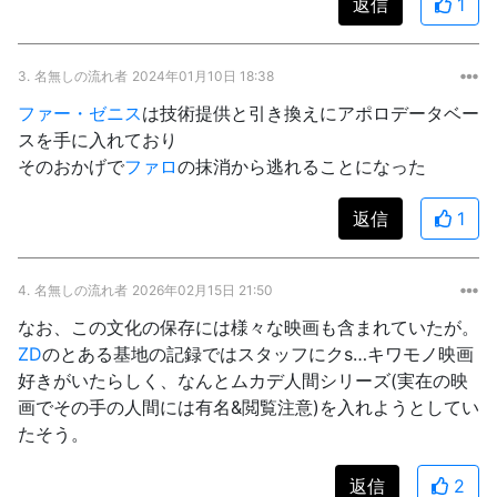
返信
1
3.
名無しの流れ者
2024年01月10日 18:38
ファー・ゼニス
は技術提供と引き換えにアポロデータベー
スを手に入れており
そのおかげで
ファロ
の抹消から逃れることになった
返信
1
4.
名無しの流れ者
2026年02月15日 21:50
なお、この文化の保存には様々な映画も含まれていたが。
ZD
のとある基地の記録ではスタッフにクs…キワモノ映画
好きがいたらしく、なんとムカデ人間シリーズ(実在の映
画でその手の人間には有名&閲覧注意)を入れようとしてい
たそう。
返信
2