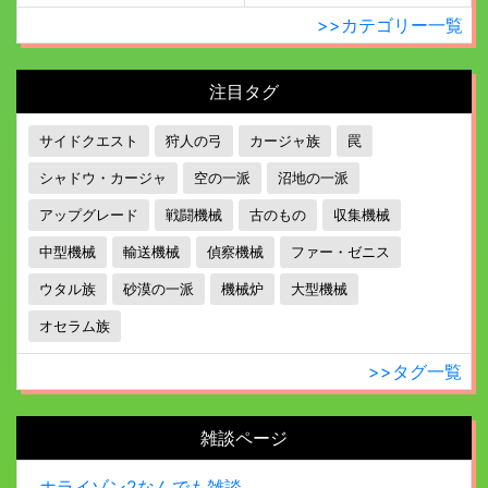
>>カテゴリー一覧
注目タグ
サイドクエスト
狩人の弓
カージャ族
罠
シャドウ・カージャ
空の一派
沼地の一派
アップグレード
戦闘機械
古のもの
収集機械
中型機械
輸送機械
偵察機械
ファー・ゼニス
ウタル族
砂漠の一派
機械炉
大型機械
オセラム族
>>タグ一覧
雑談ページ
ホライゾン2なんでも雑談