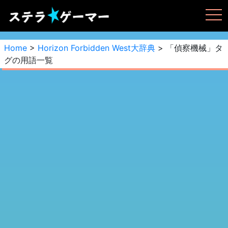
Home
>
Horizon Forbidden West大辞典
> 「偵察機械」タ
グの用語一覧