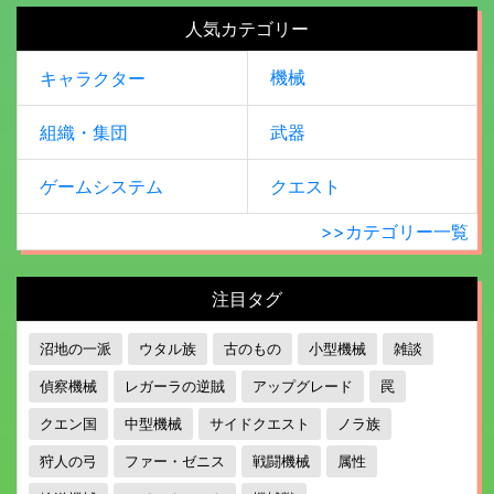
人気カテゴリー
機械
キャラクター
組織・集団
武器
ゲームシステム
クエスト
>>カテゴリー一覧
注目タグ
沼地の一派
ウタル族
古のもの
小型機械
雑談
偵察機械
レガーラの逆賊
アップグレード
罠
クエン国
中型機械
サイドクエスト
ノラ族
狩人の弓
ファー・ゼニス
戦闘機械
属性