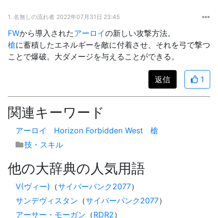
1.
名無しの流れ者
2022年07月31日 23:45
FW
から導入された
アーロイ
の新しい攻撃方法。
槍
に蓄積したエネルギーを敵に付着させ、それを弓で撃つ
ことで爆破。大ダメージを与えることができる。
返信
1
関連キーワード
アーロイ
Horizon Forbidden West
槍
技・スキル
他の大辞典の人気用語
V(ヴィー)
（
サイバーパンク2077
）
サンデヴィスタン
（
サイバーパンク2077
）
アーサー・モーガン
（
RDR2
）