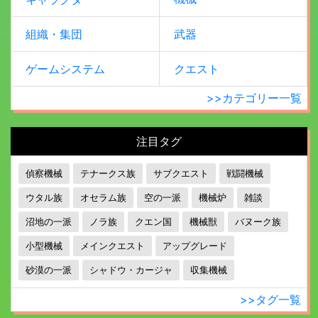
組織・集団
武器
ゲームシステム
クエスト
>>カテゴリー一覧
注目タグ
偵察機械
テナークス族
サブクエスト
戦闘機械
ウタル族
オセラム族
空の一派
機械炉
雑談
沼地の一派
ノラ族
クエン国
機械獣
バヌーク族
小型機械
メインクエスト
アップグレード
砂漠の一派
シャドウ・カージャ
収集機械
>>タグ一覧