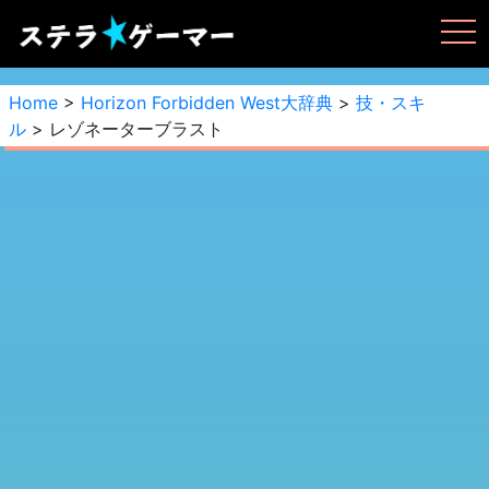
Home
>
Horizon Forbidden West大辞典
>
技・スキ
ル
> レゾネーターブラスト